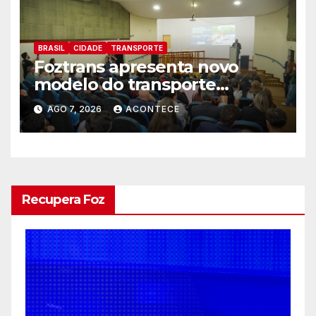
BRASIL
CIDADE
TRANSPORTE
Foztrans apresenta novo
modelo do transporte
coletivo em audiência pública
AGO 7, 2026
ACONTECE
e avança para um sistema
mais moderno e eficiente
Recupera Foz