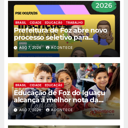
BRASIL
CIDADE
EDUCAÇÃ0
TRABALHO
Prefeitura de Foz abre novo
processo seletivo para
estagiários
AGO 7, 2026
ACONTECE
BRASIL
CIDADE
EDUCAÇÃ0
Educação de Foz do Iguaçu
alcança a melhor nota da
história no IDEB
AGO 7, 2026
ACONTECE