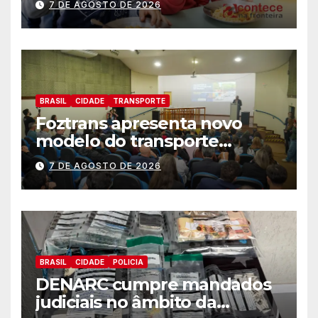
7 DE AGOSTO DE 2026
BRASIL
CIDADE
TRANSPORTE
Foztrans apresenta novo
modelo do transporte
coletivo em audiência
7 DE AGOSTO DE 2026
pública e avança para um
sistema mais moderno e
eficiente
BRASIL
CIDADE
POLICIA
DENARC cumpre mandados
judiciais no âmbito da