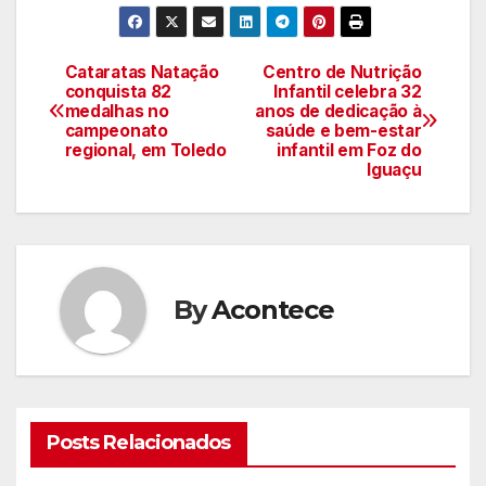
Cataratas Natação
Centro de Nutrição
Navegação
conquista 82
Infantil celebra 32
medalhas no
anos de dedicação à
de
campeonato
saúde e bem-estar
regional, em Toledo
infantil em Foz do
artigos
Iguaçu
By
Acontece
Posts Relacionados