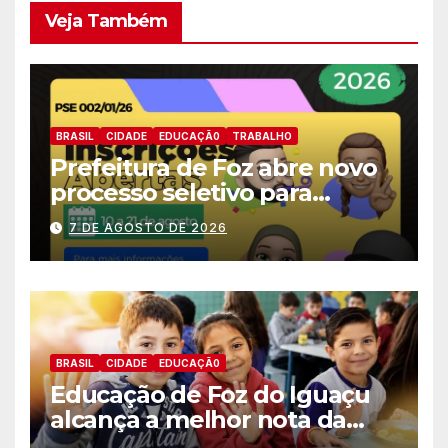
Veja Também
BRASIL
CIDADE
EDUCAÇÃ0
TRABALHO
Prefeitura de Foz abre novo
processo seletivo para
estagiários
7 DE AGOSTO DE 2026
BRASIL
CIDADE
EDUCAÇÃ0
Educação de Foz do Iguaçu
alcança a melhor nota da
história no IDEB