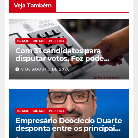
Veja Também
BRASIL
CIDADE
POLITICA
Com 31 candidatos para
disputar votos, Foz pode
perder representatividade
8 DE AGOSTO DE 2026
BRASIL
CIDADE
POLITICA
Empresário Deoclecio Duarte
desponta entre os principais
nomes do União Brasil para