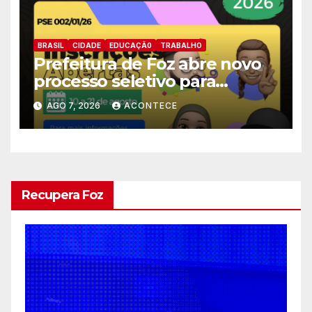
BRASIL
CIDADE
EDUCAÇÃ0
TRABALHO
Prefeitura de Foz abre novo
processo seletivo para
estagiários
AGO 7, 2026
ACONTECE
Recupera Foz