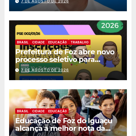
7 DE AGOSTO DE 2026
deputado estadual
BRASIL
CIDADE
EDUCAÇÃ0
TRABALHO
Prefeitura de Foz abre novo
processo seletivo para
estagiários
7 DE AGOSTO DE 2026
BRASIL
CIDADE
EDUCAÇÃ0
Educação de Foz do Iguaçu
alcança a melhor nota da
história no IDEB