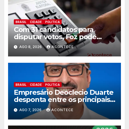
BRASIL
CIDADE
POLITICA
Com 31 candidatos para
disputar votos, Foz pode
perder representatividade
AGO 8, 2026
ACONTECE
BRASIL
CIDADE
POLITICA
Empresário Deoclecio Duarte
desponta entre os principais
nomes do União Brasil para
AGO 7, 2026
ACONTECE
deputado estadual