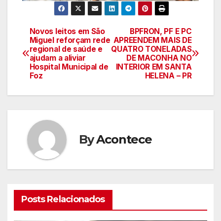
Novos leitos em São
BPFRON, PF E PC
Navegação
Miguel reforçam rede
APREENDEM MAIS DE
regional de saúde e
QUATRO TONELADAS
de
ajudam a aliviar
DE MACONHA NO
Hospital Municipal de
INTERIOR EM SANTA
artigos
Foz
HELENA – PR
By
Acontece
Posts Relacionados