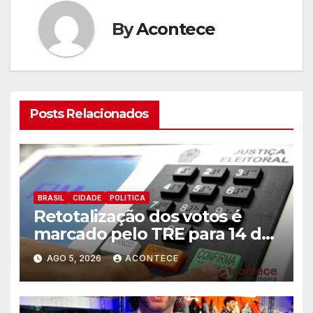
By
Acontece
Posts Relacionados
BRASIL
CIDADE
POLITICA
Retotalização dos votos é
marcado pelo TRE para 14 de
agosto
AGO 5, 2026
ACONTECE