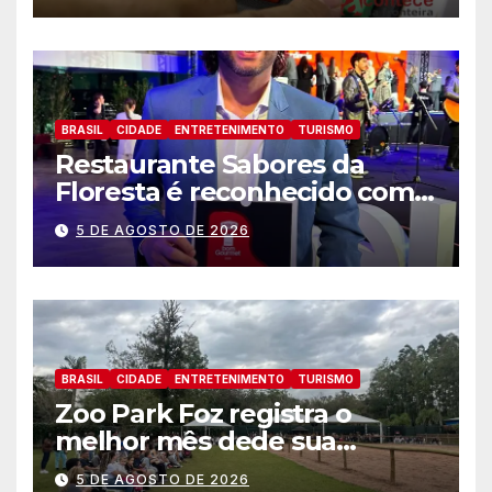
BRASIL
CIDADE
ENTRETENIMENTO
TURISMO
Restaurante Sabores da
Floresta é reconhecido como
um dos Lugares Imperdíveis
5 DE AGOSTO DE 2026
de Foz do Iguaçu
BRASIL
CIDADE
ENTRETENIMENTO
TURISMO
Zoo Park Foz registra o
melhor mês dede sua
inauguração
5 DE AGOSTO DE 2026