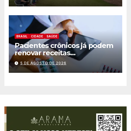
BRASIL
CIDADE
SAÚDE
Pacientes crônicos já podem
renovar receitas
automaticamente pelo
5 DE AGOSTO DE 2026
aplicativo da Prefeitura