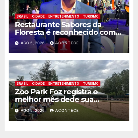
BRASIL
CIDADE
ENTRETENIMENTO
TURISMO
Restaurante Sabores da
Floresta é reconhecido como
um dos Lugares Imperdíveis
AGO 5, 2026
ACONTECE
de Foz do Iguaçu
BRASIL
CIDADE
ENTRETENIMENTO
TURISMO
Zoo Park Foz registra o
melhor mês dede sua
inauguração
AGO 5, 2026
ACONTECE