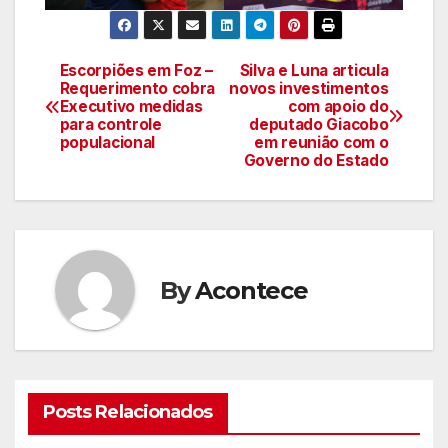
Escorpiões em Foz –
Silva e Luna articula
Navegação
Requerimento cobra
novos investimentos
Executivo medidas
com apoio do
de
para controle
deputado Giacobo
populacional
em reunião com o
artigos
Governo do Estado
By
Acontece
Posts Relacionados