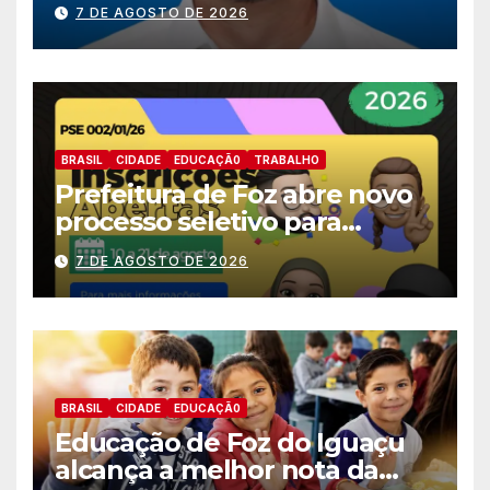
nomes do União Brasil para
7 DE AGOSTO DE 2026
deputado estadual
BRASIL
CIDADE
EDUCAÇÃ0
TRABALHO
Prefeitura de Foz abre novo
processo seletivo para
estagiários
7 DE AGOSTO DE 2026
BRASIL
CIDADE
EDUCAÇÃ0
Educação de Foz do Iguaçu
alcança a melhor nota da