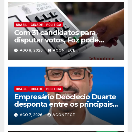
BRASIL
CIDADE
POLITICA
Com 31 candidatos para
disputar votos, Foz pode
perder representatividade
AGO 8, 2026
ACONTECE
BRASIL
CIDADE
POLITICA
Empresário Deoclecio Duarte
desponta entre os principais
nomes do União Brasil para
AGO 7, 2026
ACONTECE
deputado estadual