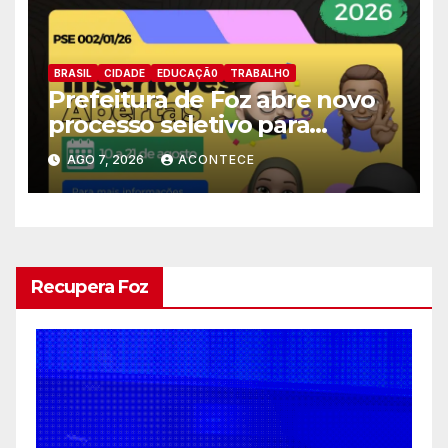
BRASIL
CIDADE
EDUCAÇÃ0
TRABALHO
Prefeitura de Foz abre novo
processo seletivo para
estagiários
AGO 7, 2026
ACONTECE
Recupera Foz