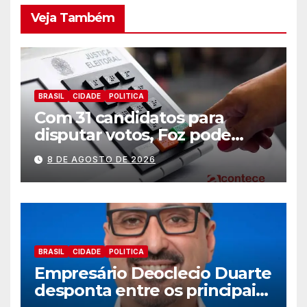
Veja Também
BRASIL
CIDADE
POLITICA
Com 31 candidatos para
disputar votos, Foz pode
perder representatividade
8 DE AGOSTO DE 2026
BRASIL
CIDADE
POLITICA
Empresário Deoclecio Duarte
desponta entre os principais