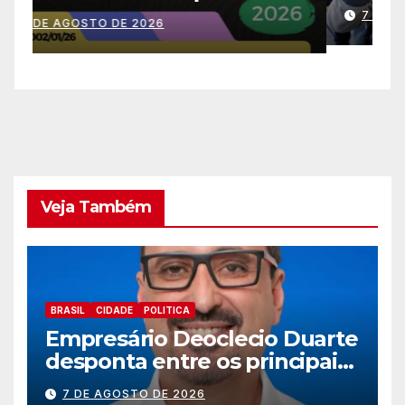
história no IDEB
c
7 DE AGOSTO DE 2026
p
s
e
Veja Também
BRASIL
CIDADE
POLITICA
Empresário Deoclecio Duarte
desponta entre os principais
nomes do União Brasil para
7 DE AGOSTO DE 2026