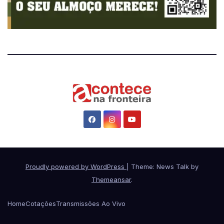
Proudly powered by WordPress
|
Theme: News Talk by
Themeansar
.
Home
Cotações
Transmissões Ao Vivo