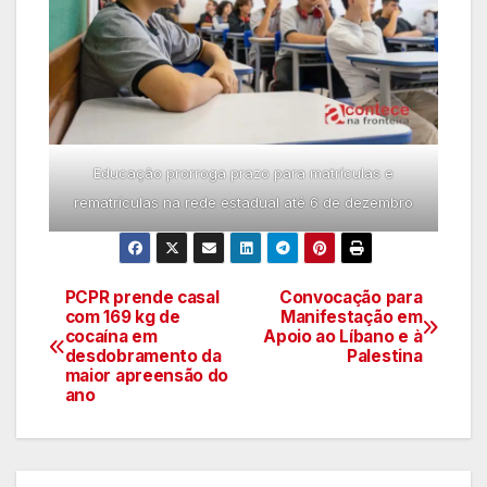
Educação prorroga prazo para matrículas e
rematrículas na rede estadual até 6 de dezembro
PCPR prende casal
Convocação para
Navegação
com 169 kg de
Manifestação em
cocaína em
Apoio ao Líbano e à
de
desdobramento da
Palestina
maior apreensão do
artigos
ano