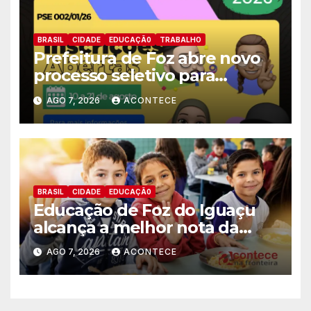
BRASIL
CIDADE
EDUCAÇÃ0
TRABALHO
Prefeitura de Foz abre novo
processo seletivo para
estagiários
AGO 7, 2026
ACONTECE
BRASIL
CIDADE
EDUCAÇÃ0
Educação de Foz do Iguaçu
alcança a melhor nota da
história no IDEB
AGO 7, 2026
ACONTECE