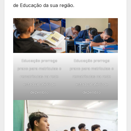
de Educação da sua região.
Educação prorroga
Educação prorroga
prazo para matrículas e
prazo para matrículas e
rematrículas na rede
rematrículas na rede
estadual até 6 de
estadual até 6 de
dezembro
dezembro