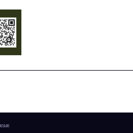
nsar
.