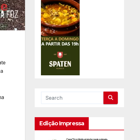
ate
ra
ma
Edição Impressa