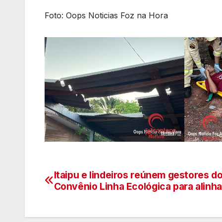
Foto: Oops Noticias Foz na Hora
Itaipu e lindeiros reúnem gestores d
Navegação
Convênio Linha Ecológica para alin
de
artigos