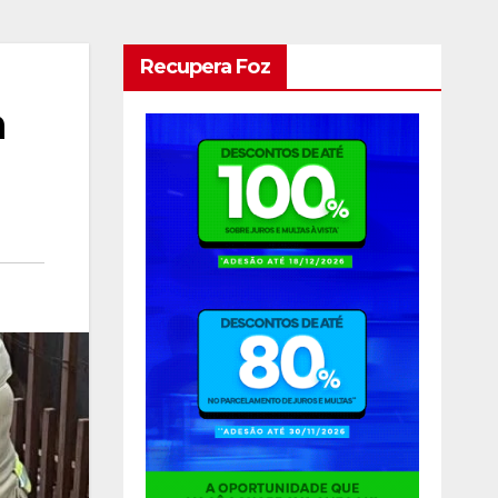
Recupera Foz
a