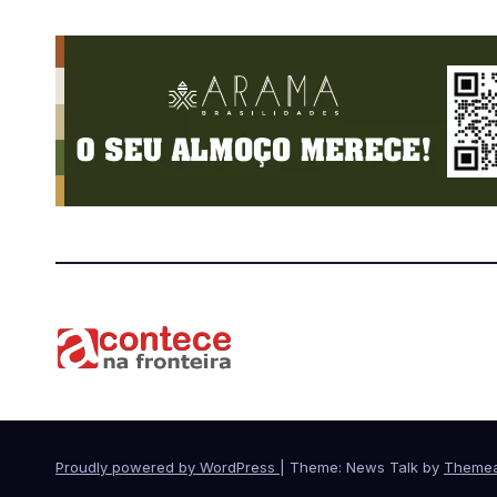
Proudly powered by WordPress
|
Theme: News Talk by
Themea