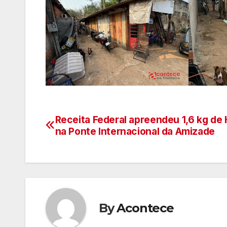
Receita Federal apreendeu 1,6 kg de 
Navegação
na Ponte Internacional da Amizade
de
artigos
By
Acontece