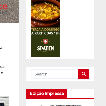
oz
ada,
 o
Edição Impressa