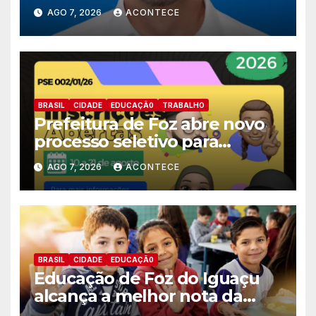
nomes do União Brasil para
AGO 7, 2026
ACONTECE
deputado estadual
BRASIL
CIDADE
EDUCAÇÃ0
TRABALHO
Prefeitura de Foz abre novo
processo seletivo para
estagiários
AGO 7, 2026
ACONTECE
BRASIL
CIDADE
EDUCAÇÃ0
Educação de Foz do Iguaçu
alcança a melhor nota da
história no IDEB