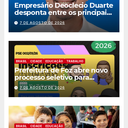
Empresário Deoclecio Duarte
desponta entre os principais
nomes do União Brasil para
7 DE AGOSTO DE 2026
deputado estadual
BRASIL
CIDADE
EDUCAÇÃ0
TRABALHO
Prefeitura de Foz abre novo
processo seletivo para
estagiários
7 DE AGOSTO DE 2026
BRASIL
CIDADE
EDUCAÇÃ0