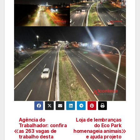
Agência do
Loja de lembranças
Navegação
Trabalhador: confira
do Eco Park
as 263 vagas de
homenageia animais
de
trabalho desta
e ajuda projeto