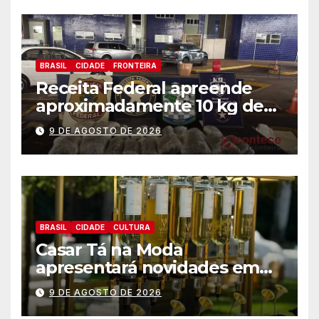
BRASIL
CIDADE
FRONTEIRA
Receita Federal apreende
aproximadamente 10 kg de
substância análoga ao
9 DE AGOSTO DE 2026
capulho
BRASIL
CIDADE
CULTURA
Casar Tá na Moda
apresentará novidades em
entretenimento para
9 DE AGOSTO DE 2026
casamentos e festas de