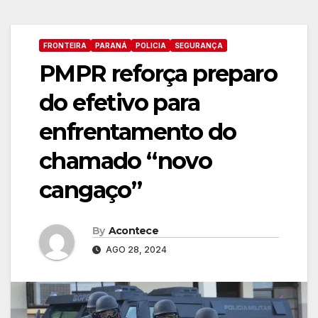
FRONTEIRA
PARANÁ
POLICIA
SEGURANÇA
PMPR reforça preparo
do efetivo para
enfrentamento do
chamado “novo
cangaço”
By
Acontece
AGO 28, 2024