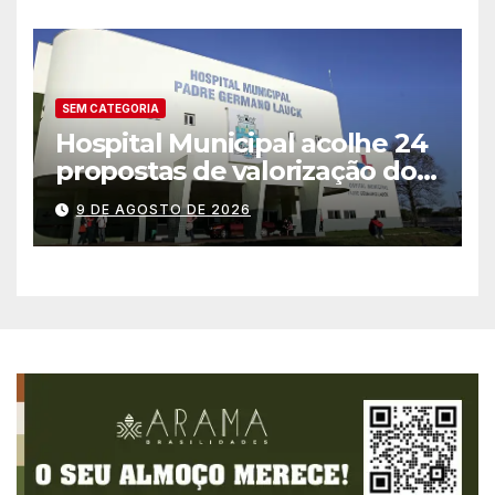
debutantes
SEM CATEGORIA
Hospital Municipal acolhe 24
propostas de valorização dos
trabalhadores e institui mesa
9 DE AGOSTO DE 2026
permanente de negociação