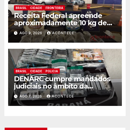
BRASIL
CIDADE
FRONTEIRA
Receita Federal apreende
aproximadamente 10 kg de
substância análoga ao
AGO 9, 2026
ACONTECE
capulho
BRASIL
CIDADE
POLICIA
DENARC cumpre mandados
judiciais no âmbito da
“Operação Quadrante do Pó”
AGO 7, 2026
ACONTECE
em Foz do Iguaçu