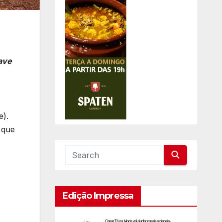
ave
e).
 que
Edição Impressa