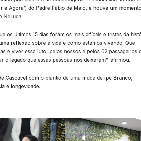
T
or é Agora”, do Padre Fábio de Melo, e houve um moment
D
p
o Neruda.
2
d
6
 os últimos 15 dias foram os mais difíceis e tristes da histó
uma reflexão sobre a vida e como estamos vivendo. Que
n
s e viver esse luto, pelos nossos e pelos 62 passageiros 
e
ar o legado que essas pessoas nos deixaram”, afirmou.
e Cascavel com o plantio de uma muda de Ipê Branco,
c
ia e longevidade.
T
b
d