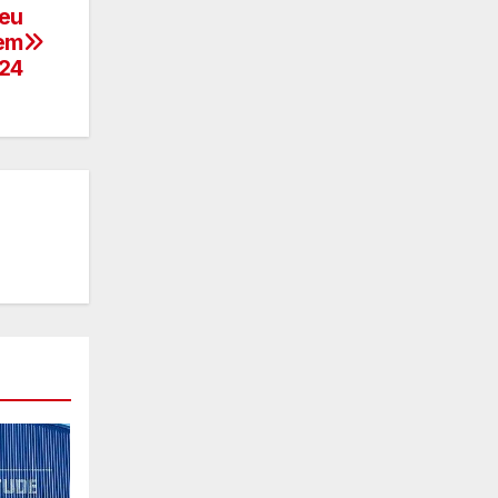
deu
 em
24