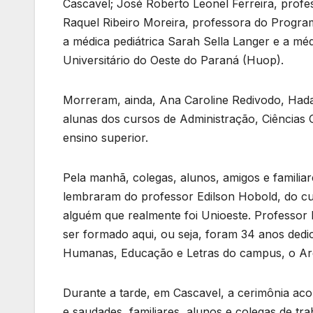
Cascavel; José Roberto Leonel Ferreira, prof
Raquel Ribeiro Moreira, professora do Progr
a médica pediátrica Sarah Sella Langer e a méd
Universitário do Oeste do Paraná (Huop).
Morreram, ainda, Ana Caroline Redivodo, Hadas
alunas dos cursos de Administração, Ciências C
ensino superior.
Pela manhã, colegas, alunos, amigos e famili
lembraram do professor Edilson Hobold, do cu
alguém que realmente foi Unioeste. Professor
ser formado aqui, ou seja, foram 34 anos dedic
Humanas, Educação e Letras do campus, o Ares
Durante a tarde, em Cascavel, a cerimônia a
e saudades, familiares, alunos e colegas de t