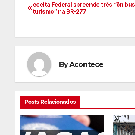
eceita Federal apreende três “ônibus
Navegação
turismo” na BR-277
de
artigos
By
Acontece
Posts Relacionados