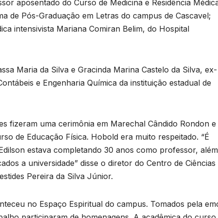
essor aposentado do Curso de Medicina e Residência Médica
ama de Pós-Graduação em Letras do campus de Cascavel;
ica intensivista Mariana Comiran Belim, do Hospital
sa Maria da Silva e Gracinda Marina Castelo da Silva, ex-
ontábeis e Engenharia Química da instituição estadual de
B
ares fizeram uma cerimônia em Marechal Cândido Rondon e
C
T
rso de Educação Física. Hobold era muito respeitado. “É
 Edilson estava completando 30 anos como professor, além
n
ados a universidade” disse o diretor do Centro de Ciências
tides Pereira da Silva Júnior.
a
D
conteceu no Espaço Espiritual do campus. Tomados pela e
a
A
rabalho participaram de homenagens. A acadêmica do curso