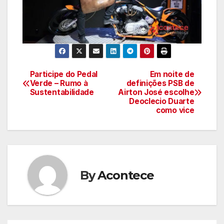
Participe do Pedal
Em noite de
Navegação
Verde – Rumo à
definições PSB de
Sustentabilidade
Airton José escolhe
de
Deoclecio Duarte
como vice
artigos
By
Acontece