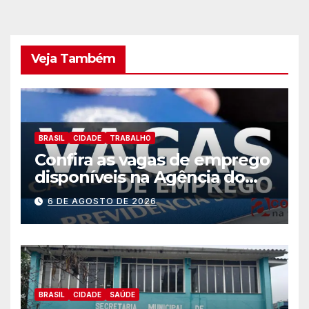
Veja Também
BRASIL
CIDADE
TRABALHO
Confira as vagas de emprego
disponíveis na Agência do
Trabalhador
6 DE AGOSTO DE 2026
BRASIL
CIDADE
SAÚDE