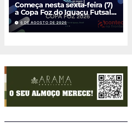
Começa nesta sexta-feira (7)
a Copa Foz do Iguaçu Futsal
2026 com equipes de quatro
6 DE AGOSTO DE 2026
países