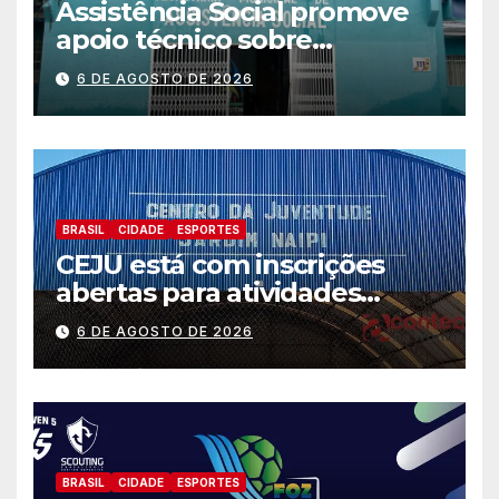
Assistência Social promove
apoio técnico sobre
preparação e resposta a
6 DE AGOSTO DE 2026
situações de emergência e
calamidade pública
BRASIL
CIDADE
ESPORTES
CEJU está com inscrições
abertas para atividades
gratuitas
6 DE AGOSTO DE 2026
BRASIL
CIDADE
ESPORTES