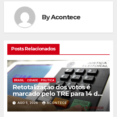
By
Acontece
Posts Relacionados
BRASIL
CIDADE
POLITICA
Retotalização dos votos é
marcado pelo TRE para 14 de
agosto
AGO 5, 2026
ACONTECE