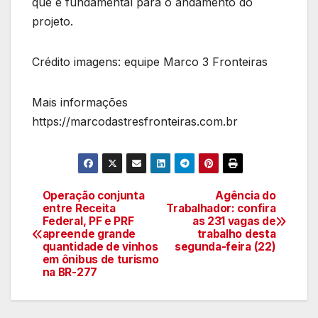
que é fundamental para o andamento do
projeto.
Crédito imagens: equipe Marco 3 Fronteiras
Mais informações
https://marcodastresfronteiras.com.br
Operação conjunta
Agência do
Navegação
entre Receita
Trabalhador: confira
Federal, PF e PRF
as 231 vagas de
de
apreende grande
trabalho desta
quantidade de vinhos
segunda-feira (22)
artigos
em ônibus de turismo
na BR-277