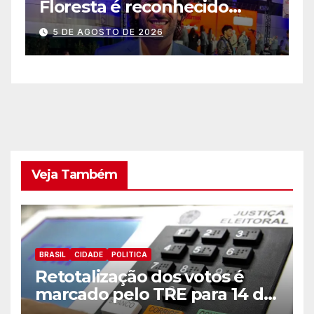
melhor mês dede sua
p
inauguração
a
5 DE AGOSTO DE 2026
a
Veja Também
BRASIL
CIDADE
POLITICA
Retotalização dos votos é
marcado pelo TRE para 14 de
agosto