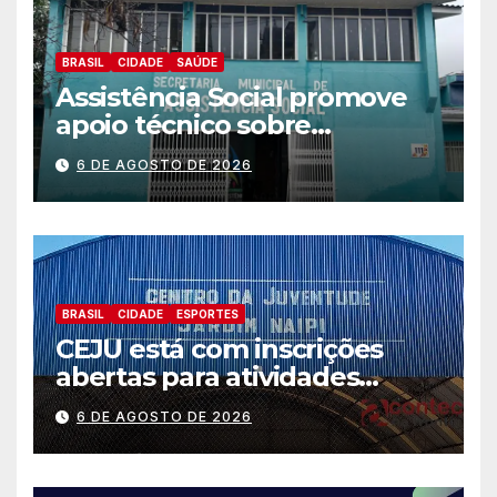
BRASIL
CIDADE
SAÚDE
Assistência Social promove
apoio técnico sobre
preparação e resposta a
6 DE AGOSTO DE 2026
situações de emergência e
calamidade pública
BRASIL
CIDADE
ESPORTES
CEJU está com inscrições
abertas para atividades
gratuitas
6 DE AGOSTO DE 2026