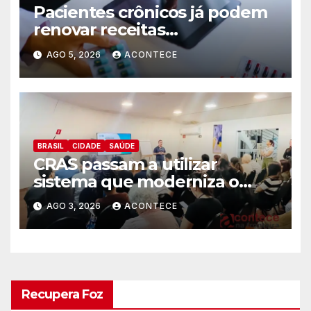
Pacientes crônicos já podem
renovar receitas
automaticamente pelo
AGO 5, 2026
ACONTECE
aplicativo da Prefeitura
BRASIL
CIDADE
SAÚDE
CRAS passam a utilizar
sistema que moderniza o
atendimento às famílias
AGO 3, 2026
ACONTECE
Recupera Foz