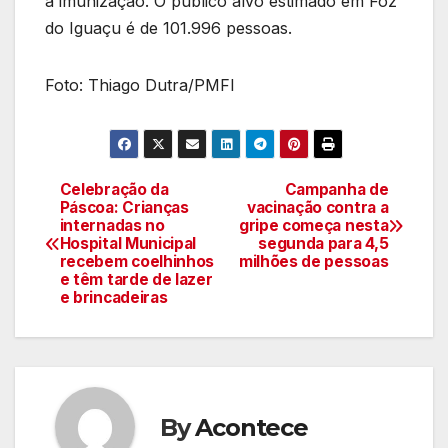
a imunização. O público alvo estimado em Foz
do Iguaçu é de 101.996 pessoas.
Foto: Thiago Dutra/PMFI
Celebração da
Campanha de
Navegação
Páscoa: Crianças
vacinação contra a
internadas no
gripe começa nesta
de
Hospital Municipal
segunda para 4,5
recebem coelhinhos
milhões de pessoas
artigos
e têm tarde de lazer
e brincadeiras
By
Acontece