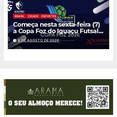
BRASIL
CIDADE
ESPORTES
Começa nesta sexta-feira (7)
a Copa Foz do Iguaçu Futsal
2026 com equipes de quatro
6 DE AGOSTO DE 2026
países