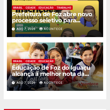
BRASIL
CIDADE
EDUCAÇÃ0
TRABALHO
Prefeitura de Foz abre novo
processo seletivo para
estagiários
AGO 7, 2026
ACONTECE
BRASIL
CIDADE
EDUCAÇÃ0
Educação de Foz do Iguaçu
alcança a melhor nota da
história no IDEB
AGO 7, 2026
ACONTECE