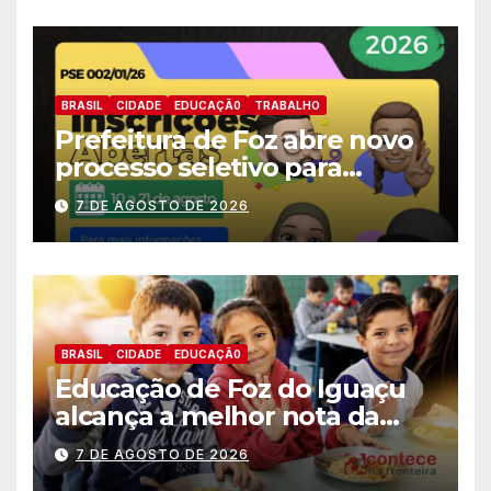
BRASIL
CIDADE
EDUCAÇÃ0
TRABALHO
Prefeitura de Foz abre novo
processo seletivo para
estagiários
7 DE AGOSTO DE 2026
BRASIL
CIDADE
EDUCAÇÃ0
Educação de Foz do Iguaçu
alcança a melhor nota da
história no IDEB
7 DE AGOSTO DE 2026