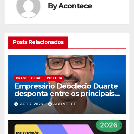
By
Acontece
Posts Relacionados
BRASIL
CIDADE
POLITICA
Empresário Deoclecio Duarte
desponta entre os principais
nomes do União Brasil para
AGO 7, 2026
ACONTECE
deputado estadual