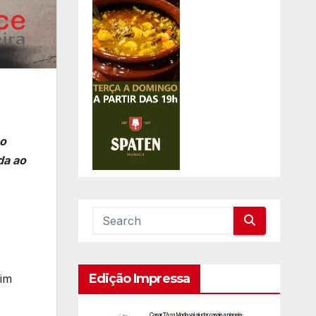
no
da ao
Edição Impressa
fim