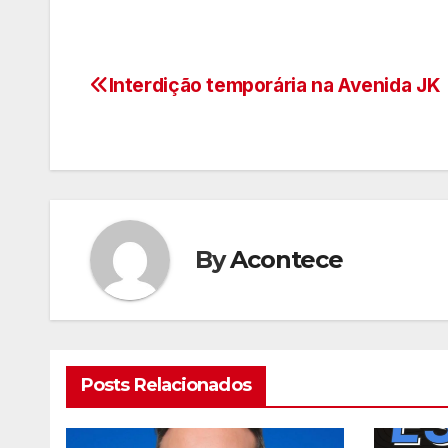
Interdição temporária na Avenida JK
Navegação
de
artigos
By
Acontece
Posts Relacionados