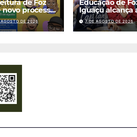
eitura de Foz
Educação de Fo
 novo processo
Iguaçu alcança 
tivo para
melhor nota da
E AGOSTO DE 2026
7 DE AGOSTO DE 2026
giários
história no IDEB
s