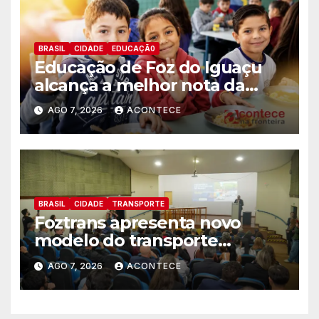
BRASIL
CIDADE
EDUCAÇÃ0
Educação de Foz do Iguaçu
alcança a melhor nota da
história no IDEB
AGO 7, 2026
ACONTECE
BRASIL
CIDADE
TRANSPORTE
Foztrans apresenta novo
modelo do transporte
coletivo em audiência pública
AGO 7, 2026
ACONTECE
e avança para um sistema
mais moderno e eficiente