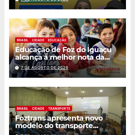
BRASIL
CIDADE
EDUCAÇÃ0
Educação de Foz do Iguaçu
alcança a melhor nota da
história no IDEB
7 DE AGOSTO DE 2026
BRASIL
CIDADE
TRANSPORTE
Foztrans apresenta novo
modelo do transporte
coletivo em audiência