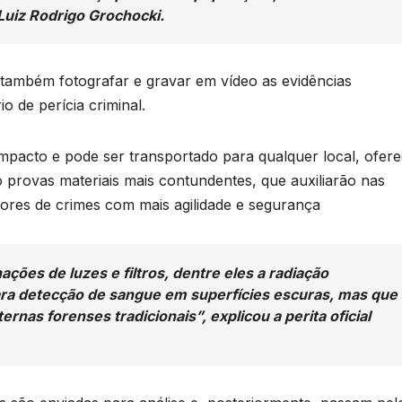
 Luiz Rodrigo Grochocki.
l também fotografar e gravar em vídeo as evidências
o de perícia criminal.
mpacto e pode ser transportado para qualquer local, ofer
provas materiais mais contundentes, que auxiliarão nas
utores de crimes com mais agilidade e segurança
B
C
F
ações de luzes e filtros, dentre eles a radiação
s
ara detecção de sangue em superfícies escuras, mas que
ernas forenses tradicionais”, explicou a perita oficial
m
D
A