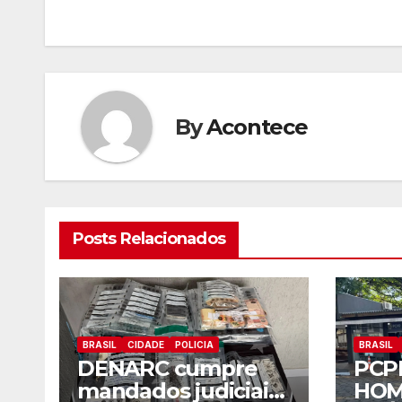
artigos
By
Acontece
Posts Relacionados
BRASIL
CIDADE
POLICIA
BRASIL
DENARC cumpre
PCP
mandados judiciais
HOM