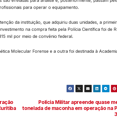
d
ias são enviadas para análise e, posteriormente, passam pel
T
rofissionais para operar o equipamento.
D
e
o
2
enção da instituição, que adquiriu duas unidades, a primei
6
estimento na compra feita pela Polícia Científica foi de 
a
315 mil por meio de convênio federal.
o
tica Molecular Forense e a outra foi destinada à Academi
s
s
a
n
s
ração
Polícia Militar apreende quase m
p
uritiba
tonelada de maconha em operação na 