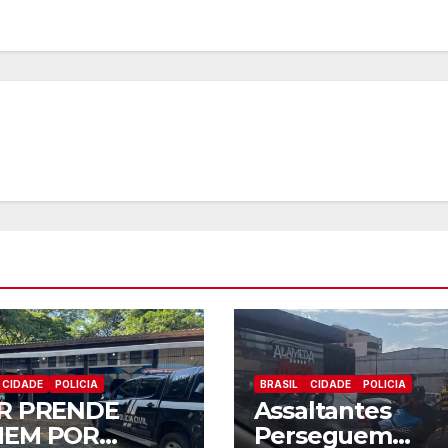
c
t
d
a
CIDADE
POLICIA
BRASIL
CIDADE
POLICIA
R PRENDE
Assaltantes
EM POR
Perseguem