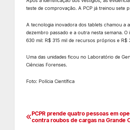
Após a identificação dos vestígios, as evidênc
teste de comprovação. A PCP já treinou sete p
A tecnologia inovadora dos tablets chamou a at
dezembro passado e a outra nesta semana. O inv
630 mil: R$ 315 mil de recursos próprios e R$ 
Uma das unidades ficou no Laboratório de Gené
Ciências Forenses.
Foto: Polícia Científica
PCPR prende quatro pessoas em ope
Navegação
contra roubos de cargas na Grande C
de