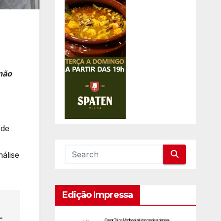
 não
 de
nálise
Edição Impressa
-