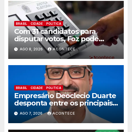
BRASIL
CIDADE
POLITICA
Com 31 candidatos para
disputar votos, Foz pode
perder representatividade
AGO 8, 2026
ACONTECE
BRASIL
CIDADE
POLITICA
Empresário Deoclecio Duarte
desponta entre os principais
nomes do União Brasil para
AGO 7, 2026
ACONTECE
deputado estadual