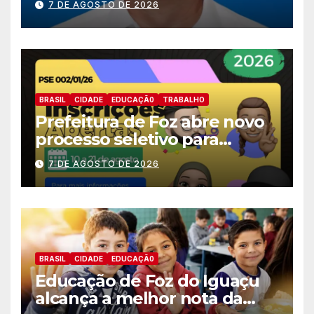
7 DE AGOSTO DE 2026
deputado estadual
BRASIL
CIDADE
EDUCAÇÃ0
TRABALHO
Prefeitura de Foz abre novo
processo seletivo para
estagiários
7 DE AGOSTO DE 2026
BRASIL
CIDADE
EDUCAÇÃ0
Educação de Foz do Iguaçu
alcança a melhor nota da