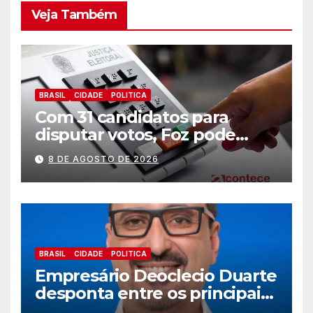
Veja Também
BRASIL
CIDADE
POLITICA
Com 31 candidatos para
disputar votos, Foz pode
perder representatividade
8 DE AGOSTO DE 2026
BRASIL
CIDADE
POLITICA
Empresário Deoclecio Duarte
desponta entre os principais
nomes do União Brasil para