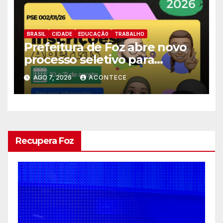
BRASIL
CIDADE
EDUCAÇÃ0
TRABALHO
Prefeitura de Foz abre novo
processo seletivo para
estagiários
AGO 7, 2026
ACONTECE
Recupera Foz