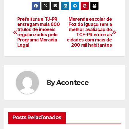
Prefeitura e TJ-PR
Merenda escolar de
Navegação
entregam mais 600
Foz do Iguaçu tem a
títulos de imóveis
melhor avaliação do
de
regularizados pelo
TCE-PR entre as
Programa Moradia
cidades com mais de
artigos
Legal
200 mil habitantes
By
Acontece
Posts Relacionados