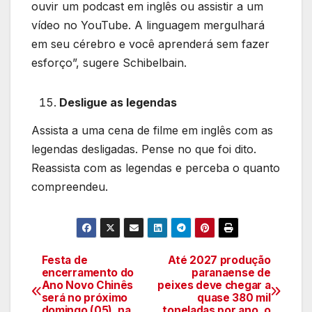
ouvir um podcast em inglês ou assistir a um
vídeo no YouTube. A linguagem mergulhará
em seu cérebro e você aprenderá sem fazer
esforço”, sugere Schibelbain.
Desligue as legendas
Assista a uma cena de filme em inglês com as
legendas desligadas. Pense no que foi dito.
Reassista com as legendas e perceba o quanto
compreendeu.
Festa de
Até 2027 produção
Navegação
encerramento do
paranaense de
Ano Novo Chinês
peixes deve chegar a
de
será no próximo
quase 380 mil
domingo (05), na
toneladas por ano, o