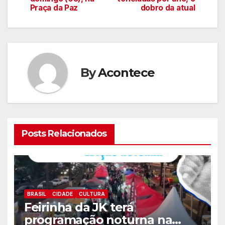
artigos
Praça da Paz
dobro da atual
By
Acontece
Posts Relacionados
BRASIL
CIDADE
CULTURA
Feirinha da JK terá
programação noturna na