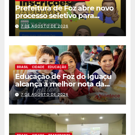
Prefeitura de Foz abre novo
processo seletivo para
estagiários
7 DE AGOSTO DE 2026
BRASIL
CIDADE
EDUCAÇÃ0
Educação de Foz do Iguaçu
alcança a melhor nota da
história no IDEB
7 DE AGOSTO DE 2026