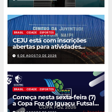
situações de emergência e
calamidade pública
BRASIL
CIDADE
ESPORTES
CEJU está com inscrições
abertas para atividades
gratuitas
6 DE AGOSTO DE 2026
BRASIL
CIDADE
ESPORTES
Começa nesta sexta-feira (7)
a Copa Foz do Iguaçu Futsal
2026 com equipes de quatro