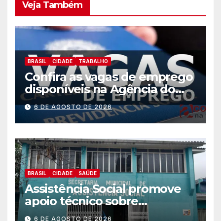
Veja Também
BRASIL
CIDADE
TRABALHO
Confira as vagas de emprego
disponíveis na Agência do
Trabalhador
6 DE AGOSTO DE 2026
BRASIL
CIDADE
SAÚDE
Assistência Social promove
apoio técnico sobre
preparação e resposta a
6 DE AGOSTO DE 2026