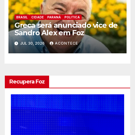
BRASIL
CIDADE
PARANÁ
POLITICA
Greca será anunciado vice de
Sandro Alex em Foz
JUL 30, 2026
ACONTECE
Recupera Foz