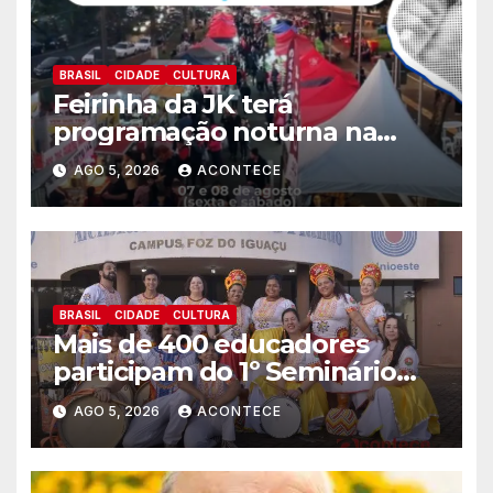
BRASIL
CIDADE
CULTURA
Feirinha da JK terá
programação noturna na
sexta (07) e sábado (08)
AGO 5, 2026
ACONTECE
BRASIL
CIDADE
CULTURA
Mais de 400 educadores
participam do 1º Seminário
Intermunicipal de Educação
AGO 5, 2026
ACONTECE
para as Relações Étnico-
Raciais em Foz do Iguaçu