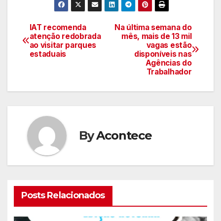
IAT recomenda
Na última semana do
Navegação
atenção redobrada
mês, mais de 13 mil
ao visitar parques
vagas estão
de
estaduais
disponíveis nas
Agências do
artigos
Trabalhador
By
Acontece
Posts Relacionados