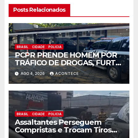
Posts Relacionados
BRASIL
CIDADE
POLICIA
PCPR PRENDE HOMEM POR
TRÁFICO DE DROGAS, FURTO
DE ENERGIA E CUMPRE
AGO 4, 2026
ACONTECE
MANDADO DE BUSCA EM
FOZ DO IGUAÇU
BRASIL
CIDADE
POLICIA
Assaltantes Perseguem
Compristas e Trocam Tiros
Com Policial de Folga