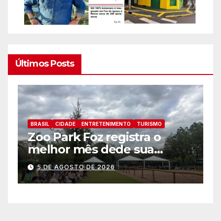
Últimos Posts
BRASIL
CIDADE
ENTRETENIMENTO
TURISMO
B
Zoo Park Foz registra o
P
melhor mês dede sua
p
inauguração
a
5 DE AGOSTO DE 2026
a