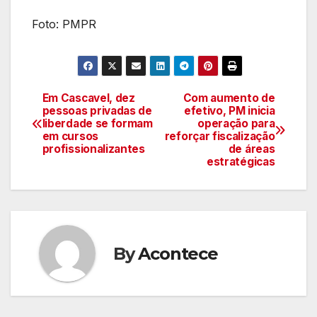
Foto: PMPR
Em Cascavel, dez
Com aumento de
Navegação
pessoas privadas de
efetivo, PM inicia
liberdade se formam
operação para
de
em cursos
reforçar fiscalização
profissionalizantes
de áreas
artigos
estratégicas
By
Acontece