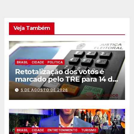
Veja Também
BRASIL
CIDADE
POLITICA
Retotalização dos votos é
marcado pelo TRE para 14 de
agosto
5 DE AGOSTO DE 2026
BRASIL
CIDADE
ENTRETENIMENTO
TURISMO