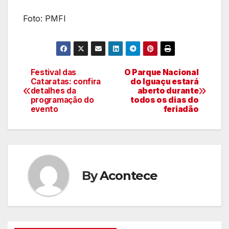
Foto: PMFI
Festival das
O Parque Nacional
Navegação
Cataratas: confira
do Iguaçu estará
detalhes da
aberto durante
de
programação do
todos os dias do
evento
feriadão
artigos
By
Acontece