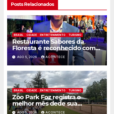
Posts Relacionados
BRASIL
CIDADE
ENTRETENIMENTO
TURISMO
Restaurante Sabores da
Floresta é reconhecido como
um dos Lugares Imperdíveis
AGO 5, 2026
ACONTECE
de Foz do Iguaçu
BRASIL
CIDADE
ENTRETENIMENTO
TURISMO
Zoo Park Foz registra o
melhor mês dede sua
inauguração
AGO 5, 2026
ACONTECE