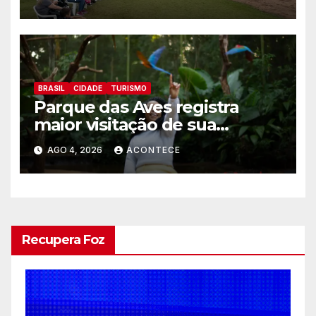
BRASIL
CIDADE
TURISMO
Parque das Aves registra
maior visitação de sua
históriaJulho bate recorde
AGO 4, 2026
ACONTECE
histórico de visitantes e
reforça a conexão entre
turismo, conservação e Mata
Atlântica
Recupera Foz