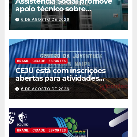
Assistência Social promove
apoio técnico sobre
preparação e resposta a
6 DE AGOSTO DE 2026
situações de emergência e
calamidade pública
BRASIL
CIDADE
ESPORTES
CEJU está com inscrições
abertas para atividades
gratuitas
6 DE AGOSTO DE 2026
BRASIL
CIDADE
ESPORTES