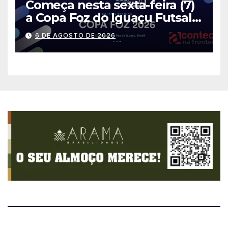
Começa nesta sexta-feira (7)
a Copa Foz do Iguaçu Futsal
2026 com equipes de quatro
6 DE AGOSTO DE 2026
países