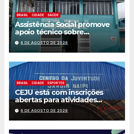
BRASIL
CIDADE
SAÚDE
Assistência Social promove
apoio técnico sobre
preparação e resposta a
6 DE AGOSTO DE 2026
situações de emergência e
calamidade pública
BRASIL
CIDADE
ESPORTES
CEJU está com inscrições
abertas para atividades
gratuitas
6 DE AGOSTO DE 2026