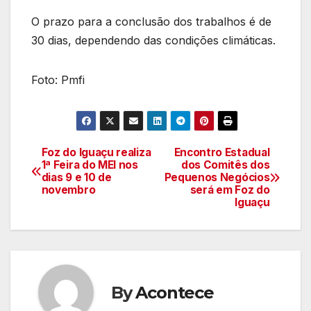
O prazo para a conclusão dos trabalhos é de
30 dias, dependendo das condições climáticas.
Foto: Pmfi
Foz do Iguaçu realiza
Encontro Estadual
Navegação
1ª Feira do MEI nos
dos Comitês dos
dias 9 e 10 de
Pequenos Negócios
de
novembro
será em Foz do
Iguaçu
artigos
By
Acontece