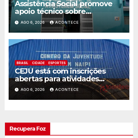
Assistência Social promove
apoio técnico sobre
preparação e resposta a
AGO 6, 2026
ACONTECE
situações de emergência e
calamidade pública
BRASIL
CIDADE
ESPORTES
CEJU está com inscrições
abertas para atividades
gratuitas
AGO 6, 2026
ACONTECE
Recupera Foz