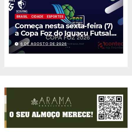
BRASIL
CIDADE
ESPORTES
Começa nesta sexta-feira (7)
a Copa Foz do Iguaçu Futsal
2026 com equipes de quatro
6 DE AGOSTO DE 2026
países