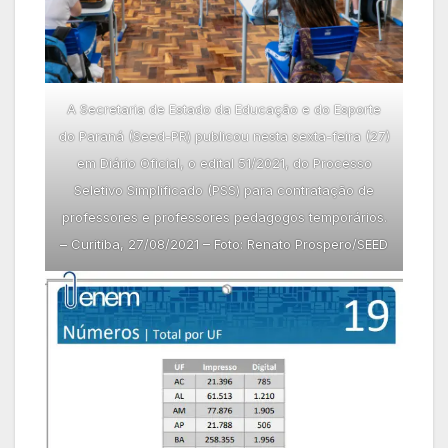
A Secretaria de Estado da Educação e do Esporte
do Paraná (Seed-PR) publicou nesta sexta-feira (27)
em Diário Oficial, o edital 51/2021, do Processo
Seletivo Simplificado (PSS) para contratação de
professores e professores pedagogos temporários.
– Curitiba, 27/08/2021 – Foto: Renato Prospero/SEED