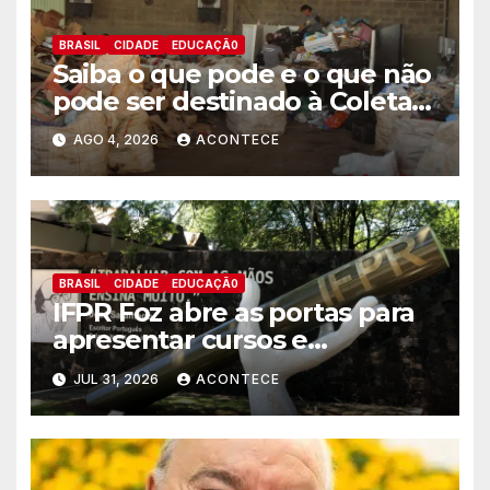
BRASIL
CIDADE
EDUCAÇÃ0
Saiba o que pode e o que não
pode ser destinado à Coleta
Seletiva de Recicláveis
AGO 4, 2026
ACONTECE
BRASIL
CIDADE
EDUCAÇÃ0
IFPR Foz abre as portas para
apresentar cursos e
esclarecer dúvidas sobre
JUL 31, 2026
ACONTECE
Processo Seletivo 2027