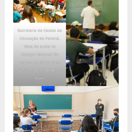
Secretaria de Estado da
Educação do Paraná,
Volta às aulas no
Colegio Estadual Rio
Branco no bairro Batel.
12-03-15. Foto: Hedeson
Alves