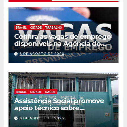
BRASIL
CIDADE
TRABALHO
Confira as vagas de emprego
disponíveis na Agência do
Trabalhador
6 DE AGOSTO DE 2026
BRASIL
CIDADE
SAÚDE
Assistência Social promove
apoio técnico sobre
preparação e resposta a
6 DE AGOSTO DE 2026
situações de emergência e