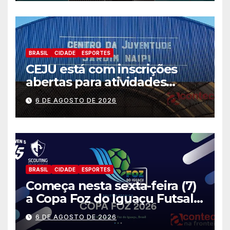
calamidade pública
BRASIL
CIDADE
ESPORTES
CEJU está com inscrições
abertas para atividades
gratuitas
6 DE AGOSTO DE 2026
BRASIL
CIDADE
ESPORTES
Começa nesta sexta-feira (7)
a Copa Foz do Iguaçu Futsal
2026 com equipes de quatro
6 DE AGOSTO DE 2026
países