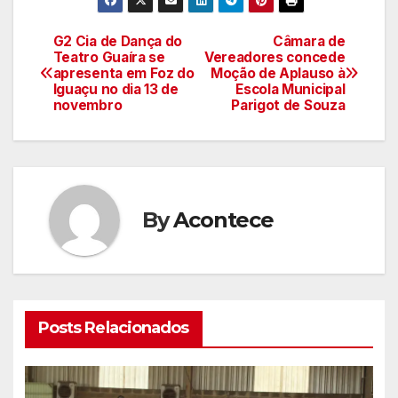
G2 Cia de Dança do
Câmara de
Navegação
Teatro Guaíra se
Vereadores concede
apresenta em Foz do
Moção de Aplauso à
de
Iguaçu no dia 13 de
Escola Municipal
novembro
Parigot de Souza
artigos
By
Acontece
Posts Relacionados