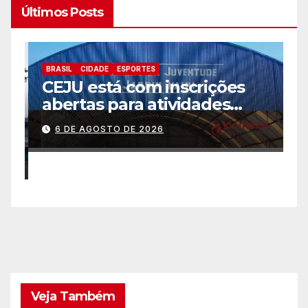
Últimos Posts
BRASIL
CIDADE
ESPORTES
B
CEJU está com inscrições
C
abertas para atividades
a
gratuitas
2
6 DE AGOSTO DE 2026
p
Veja Também