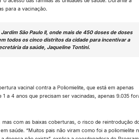
ar o acesso das famílias às unidades de saúde. Durante a
s para a vacinação.
Jardim São Paulo II, onde mais de 450 doses de doses
m todos os cinco distritos da cidade para incentivar a
cretária da saúde, Jaqueline Tontini.
rtura vacinal contra a Poliomielite, que está em apenas
e 1 a 4 anos que precisam ser vacinadas, apenas 9.035 fo
0, mas com as baixas coberturas, o risco de reintrodução d
em saúde. “Muitos pais não viram como foi a poliomielite 
 a doença não exista”, explica a coordenadora do Program