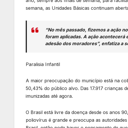
ano, sempre aos finais de semana, para facilit
semana, as Unidades Básicas continuam aberta
“No mês passado, fizemos a ação no 
foram aplicadas. A ação acontecerá e
adesão dos moradores”, enfatiza a se
Paralisia Infantil
A maior preocupação do município está na cobe
50,43% do público alvo. Das 17.917 crianças d
imunizadas até agora.
O Brasil está livre da doença desde os anos 9
poliovírus é grande e preocupa as autoridades 
Brasil, então pode haver o pensamento de que