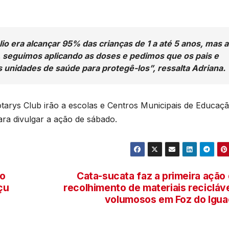
v
T
o
D
2
io era alcançar 95% das crianças de 1 a até 5 anos, mas a
r
6
 seguimos aplicando as doses e pedimos que os pais e
 unidades de saúde para protegê-los”, ressalta Adriana.
p
tarys Club irão a escolas e Centros Municipais de Educaç
ara divulgar a ação de sábado.
p
1
do
Cata-sucata faz a primeira ação
çu
recolhimento de materiais recicláv
o
volumosos em Foz do Igu