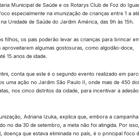
taria Municipal de Saúde e os Rotarys Club de Foz do Igua
co especialmente na imunização de crianças entre 1 a at
erá na Unidade de Saúde do Jardim América, das 9h às 15h.
os filhos, os pais poderão levar as crianças para brincar e
nda aproveitarem algumas gostosuras, como algodão-doce,
té 15 anos de idade.
tini, conta que este é o segundo evento realizado em parc
B
C
os uma ação no Jardim São Paulo II, onde mais de 450 do
P
as, nos cinco distritos da cidade, para incentivar a adesão
o
l
nização, Adriana Izuka, explica que, embora a campanha
D
do no dia 30 de setembro, a meta não foi atingida. Por isso
s
A
il, doença que estava eliminada no país, é o principal foco 