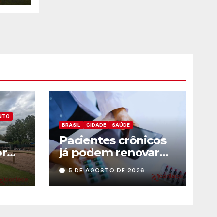
NTO
BRASIL
CIDADE
SAÚDE
Pacientes crônicos
or
já podem renovar
receitas
5 DE AGOSTO DE 2026
automaticamente
pelo aplicativo da
Prefeitura