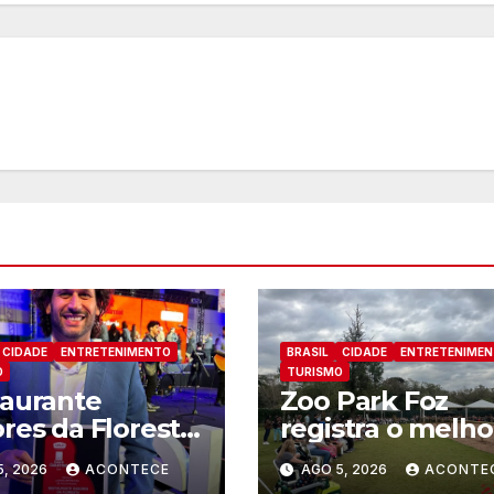
CIDADE
ENTRETENIMENTO
BRASIL
CIDADE
ENTRETENIME
O
TURISMO
aurante
Zoo Park Foz
res da Floresta
registra o melho
conhecido
mês dede sua
5, 2026
ACONTECE
AGO 5, 2026
ACONTE
o um dos
inauguração