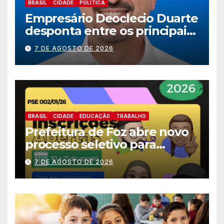
BRASIL
CIDADE
POLITICA
Empresário Deoclecio Duarte
desponta entre os principais
nomes do União Brasil para
7 DE AGOSTO DE 2026
deputado estadual
BRASIL
CIDADE
EDUCAÇÃ0
TRABALHO
Prefeitura de Foz abre novo
processo seletivo para
estagiários
7 DE AGOSTO DE 2026