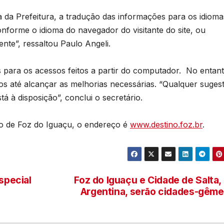
T
da Prefeitura, a tradução das informações para os idioma
D
onforme o idioma do navegador do visitante do site, ou
d
2
nte”, ressaltou Paulo Angeli.
6
 para os acessos feitos a partir do computador. No entant
tos até alcançar as melhorias necessárias. “Qualquer suges
o
á à disposição”, conclui o secretário.
mo de Foz do Iguaçu, o endereço é
www.destino.foz.br
.
special
Foz do Iguaçu e Cidade de Salta,
Argentina, serão cidades-gêm
a
v