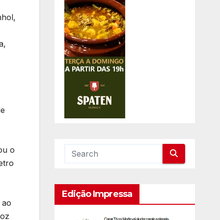
nhol,
a,
de
ou o
etro
Edição Impressa
 ao
Foz