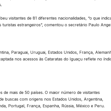
s.
u visitantes de 81 diferentes nacionalidades, “o que indic
 turistas estrangeiros”, comentou o secretário Paulo Angel
ntina, Paraguai, Uruguai, Estados Unidos, França, Aleman
ptada nos acessos às Cataratas do Iguaçu reflete no índi
3
es de mais de 50 países. O maior número de visitantes
D
 de buscas com origens nos Estados Unidos, Argentina,
A
anda, Portugal, França, Espanha, Rússia, México e Peru.