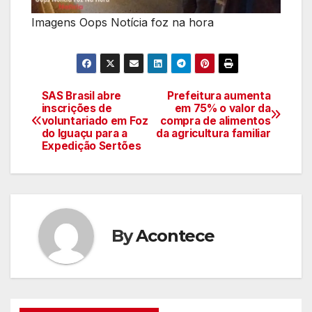
Imagens Oops Notícia foz na hora
SAS Brasil abre
Prefeitura aumenta
Navegação
inscrições de
em 75% o valor da
voluntariado em Foz
compra de alimentos
de
do Iguaçu para a
da agricultura familiar
Expedição Sertões
artigos
By
Acontece