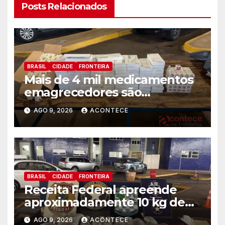
Posts Relacionados
BRASIL
CIDADE
FRONTEIRA
Mais de 4 mil medicamentos
emagrecedores são
apreendidos pela Receita
AGO 9, 2026
ACONTECE
Federal
BRASIL
CIDADE
FRONTEIRA
Receita Federal apreende
aproximadamente 10 kg de
substância análoga ao
AGO 9, 2026
ACONTECE