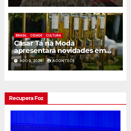
capulho
BRASIL
CIDADE
CULTURA
Casar Tá na Moda
apresentará novidades em
entretenimento para
AGO 9, 2026
ACONTECE
casamentos e festas de
debutantes
Recupera Foz