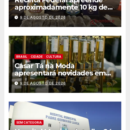
aproximadamente 10 kg de
substância análoga ao
9 DE AGOSTO DE 2026
capulho
BRASIL
CIDADE
CULTURA
Casar Tá na Moda
apresentará novidades em
entretenimento para
9 DE AGOSTO DE 2026
casamentos e festas de
debutantes
SEM CATEGORIA