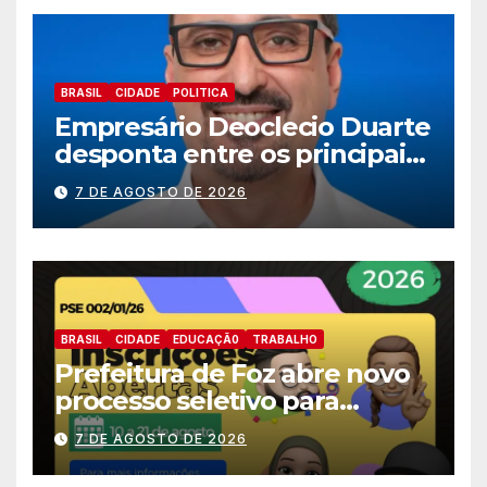
BRASIL
CIDADE
POLITICA
Empresário Deoclecio Duarte
desponta entre os principais
nomes do União Brasil para
7 DE AGOSTO DE 2026
deputado estadual
BRASIL
CIDADE
EDUCAÇÃ0
TRABALHO
Prefeitura de Foz abre novo
processo seletivo para
estagiários
7 DE AGOSTO DE 2026