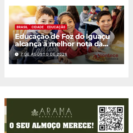
BRASIL
CIDADE
EDUCAÇÃ0
Educação de Foz do Iguaçu
alcança a melhor nota da
história no IDEB
7 DE AGOSTO DE 2026