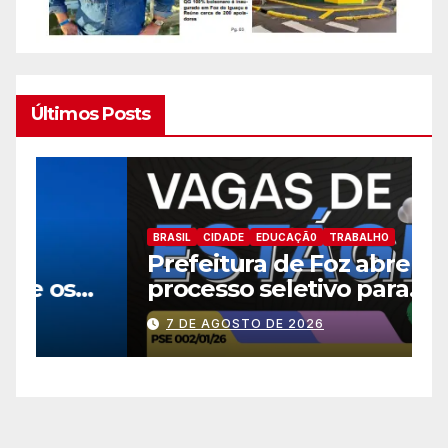
Últimos Posts
B
BRASIL
CIDADE
EDUCAÇÃ0
TRABALHO
E
Prefeitura de Foz abre novo
a
processo seletivo para
h
estagiários
7 DE AGOSTO DE 2026