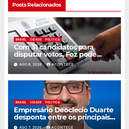
Posts Relacionados
BRASIL
CIDADE
POLITICA
Com 31 candidatos para
disputar votos, Foz pode
perder representatividade
AGO 8, 2026
ACONTECE
BRASIL
CIDADE
POLITICA
Empresário Deoclecio Duarte
desponta entre os principais
nomes do União Brasil para
AGO 7, 2026
ACONTECE