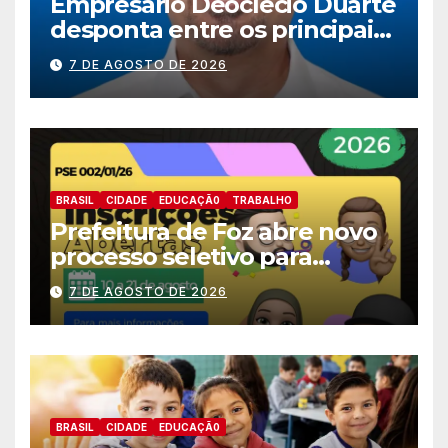
Empresário Deoclecio Duarte
desponta entre os principais
nomes do União Brasil para
7 DE AGOSTO DE 2026
deputado estadual
BRASIL
CIDADE
EDUCAÇÃ0
TRABALHO
Prefeitura de Foz abre novo
processo seletivo para
estagiários
7 DE AGOSTO DE 2026
BRASIL
CIDADE
EDUCAÇÃ0