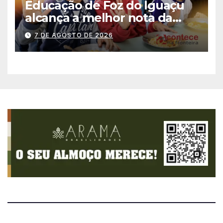
Educação de Foz do Iguaçu
alcança a melhor nota da
história no IDEB
7 DE AGOSTO DE 2026