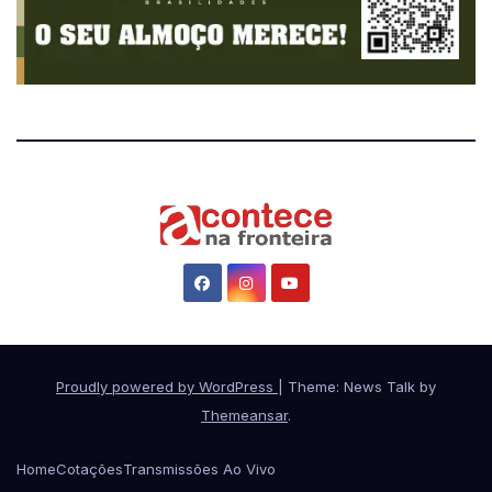
Proudly powered by WordPress
|
Theme: News Talk by
Themeansar
.
Home
Cotações
Transmissões Ao Vivo