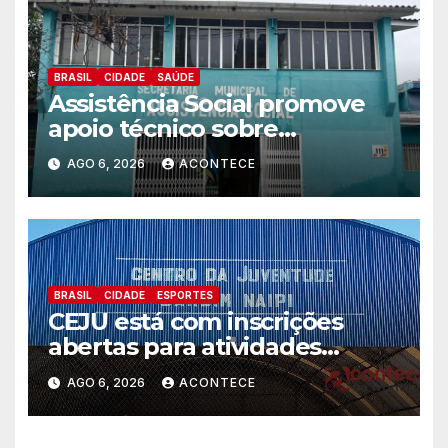
BRASIL
CIDADE
SAÚDE
Assistência Social promove
apoio técnico sobre
preparação e resposta a
AGO 6, 2026
ACONTECE
situações de emergência e
calamidade pública
BRASIL
CIDADE
ESPORTES
CEJU está com inscrições
abertas para atividades
gratuitas
AGO 6, 2026
ACONTECE