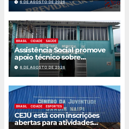
6 DE AGOSTO DE 2026
BRASIL
CIDADE
SAÚDE
Assistência Social promove
apoio técnico sobre
preparação e resposta a
6 DE AGOSTO DE 2026
situações de emergência e
calamidade pública
BRASIL
CIDADE
ESPORTES
CEJU está com inscrições
abertas para atividades