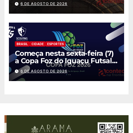
gratuitas
6 DE AGOSTO DE 2026
BRASIL
CIDADE
ESPORTES
Começa nesta sexta-feira (7)
a Copa Foz do Iguaçu Futsal
2026 com equipes de quatro
6 DE AGOSTO DE 2026
países