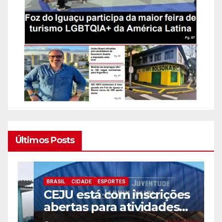
Últimos Posts
BRASIL
CIDADE
ESPORTES
B
CEJU está com inscrições
C
abertas para atividades
a
gratuitas
2