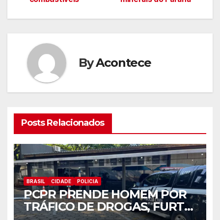
artigos
By
Acontece
Posts Relacionados
BRASIL
CIDADE
POLICIA
PCPR PRENDE HOMEM POR
TRÁFICO DE DROGAS, FURTO
DE ENERGIA E CUMPRE