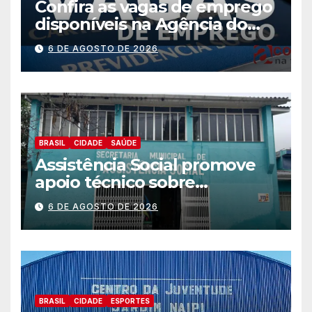
Confira as vagas de emprego
disponíveis na Agência do
Trabalhador
6 DE AGOSTO DE 2026
BRASIL
CIDADE
SAÚDE
Assistência Social promove
apoio técnico sobre
preparação e resposta a
6 DE AGOSTO DE 2026
situações de emergência e
calamidade pública
BRASIL
CIDADE
ESPORTES