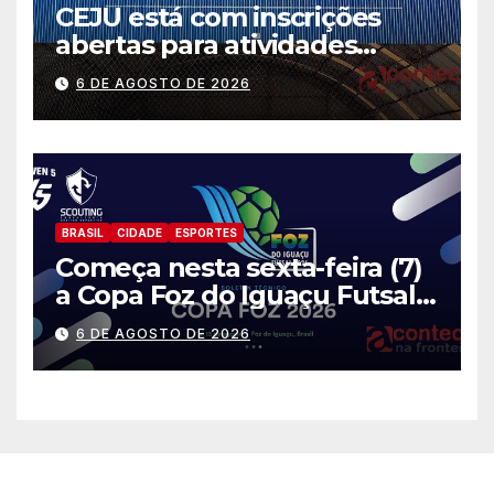
CEJU está com inscrições
abertas para atividades
gratuitas
6 DE AGOSTO DE 2026
BRASIL
CIDADE
ESPORTES
Começa nesta sexta-feira (7)
a Copa Foz do Iguaçu Futsal
2026 com equipes de quatro
6 DE AGOSTO DE 2026
países