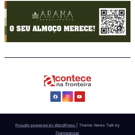
Proudly powered by WordPress
|
Theme: News Talk by
Themeansar
.