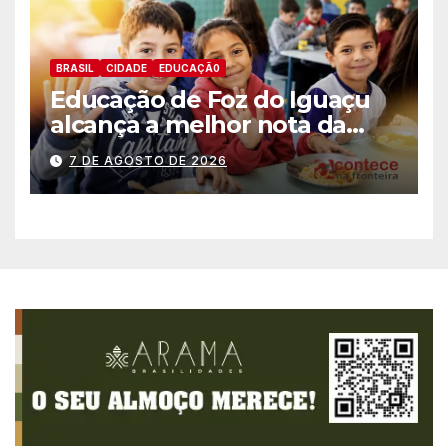
BRASIL
CIDADE
EDUCAÇÃ0
Educação de Foz do Iguaçu
alcança a melhor nota da
história no IDEB
7 DE AGOSTO DE 2026