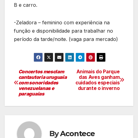
B e carro.
-Zeladora – feminino com experiência na
função e disponibilidade para trabalhar no
período da tarde/noite. (vaga para mercado)
Concertos mesclam
Animais do Parque
Navegação
cantautoria uruguaia
das Aves ganham
com sonoridades
cuidados especiais
de
venezuelanas e
durante o inverno
paraguaias
artigos
By
Acontece