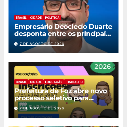
BRASIL
CIDADE
POLITICA
Empresário Deoclecio Duarte
desponta entre os principais
nomes do União Brasil para
7 DE AGOSTO DE 2026
deputado estadual
BRASIL
CIDADE
EDUCAÇÃ0
TRABALHO
Prefeitura de Foz abre novo
processo seletivo para
estagiários
7 DE AGOSTO DE 2026