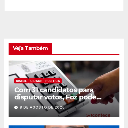
Veja Também
BRASIL
CIDADE
POLITICA
Com 31 candidatos para
disputar votos, Foz pode
perder representatividade
8 DE AGOSTO DE 2026