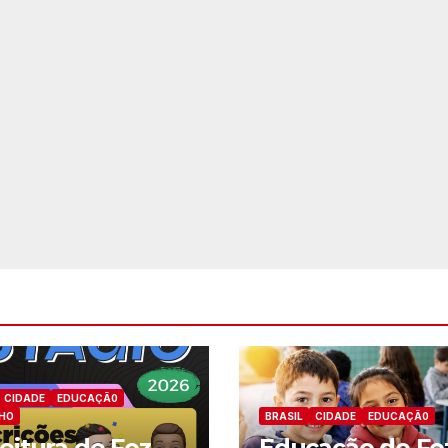
CIDADE
EDUCAÇÃ0
HO
BRASIL
CIDADE
EDUCAÇÃ0
eitura de Foz
Educação de Fo