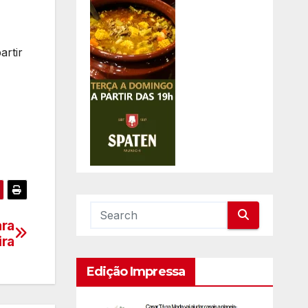
artir
ara
ira
Edição Impressa