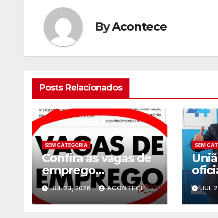
By
Acontece
Posts Relacionados
SEM CATEGORIA
SEM CAT
Confira as vagas de
Uniã
emprego
ofici
disponíveis na
cand
JUL 23, 2026
ACONTECE
JUL 2
Agência do
Deoc
Trabalhador
depu