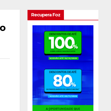
Recupera Foz
no