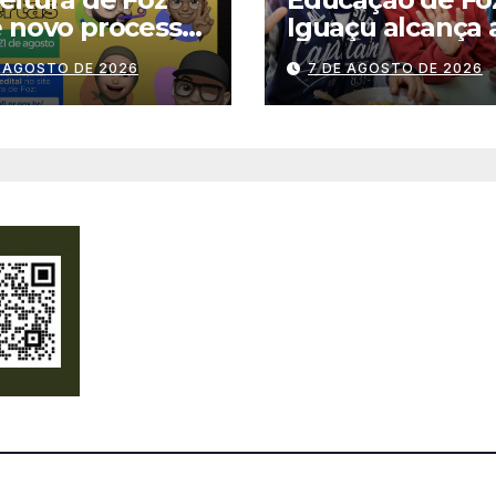
 novo processo
Iguaçu alcança 
tivo para
melhor nota da
E AGOSTO DE 2026
7 DE AGOSTO DE 2026
giários
história no IDEB