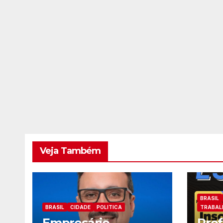
Veja Também
BRASIL
BRASIL
CIDADE
POLITICA
TRABAL
Empresário
Pref