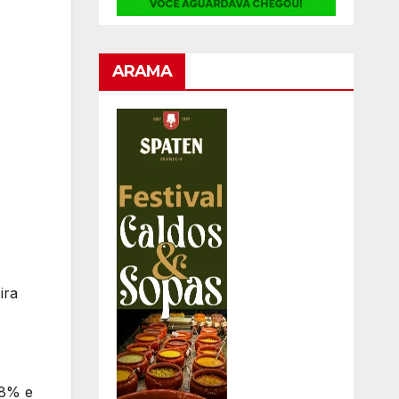
ARAMA
ira
18% e