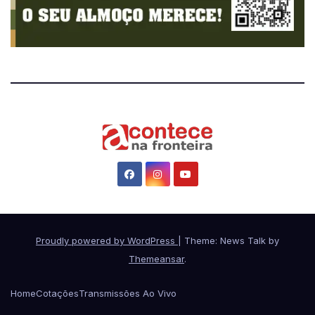
Proudly powered by WordPress
|
Theme: News Talk by
Themeansar
.
Home
Cotações
Transmissões Ao Vivo