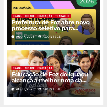
BRASIL
CIDADE
EDUCAÇÃ0
TRABALHO
Prefeitura de Foz abre novo
processo seletivo para
estagiários
AGO 7, 2026
ACONTECE
BRASIL
CIDADE
EDUCAÇÃ0
Educação de Foz do Iguaçu
alcança a melhor nota da
história no IDEB
AGO 7, 2026
ACONTECE