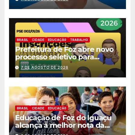
deputado estadual
BRASIL
CIDADE
EDUCAÇÃ0
TRABALHO
Prefeitura de Foz abre novo
processo seletivo para
estagiários
7 DE AGOSTO DE 2026
BRASIL
CIDADE
EDUCAÇÃ0
Educação de Foz do Iguaçu
alcança a melhor nota da
história no IDEB