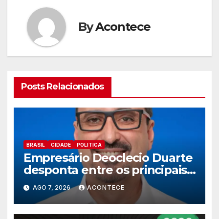
By
Acontece
Posts Relacionados
BRASIL
CIDADE
POLITICA
Empresário Deoclecio Duarte
desponta entre os principais
nomes do União Brasil para
AGO 7, 2026
ACONTECE
deputado estadual