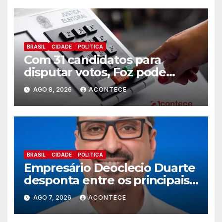
BRASIL
CIDADE
POLITICA
Com 31 candidatos para
disputar votos, Foz pode
perder representatividade
AGO 8, 2026
ACONTECE
BRASIL
CIDADE
POLITICA
Empresário Deoclecio Duarte
desponta entre os principais
nomes do União Brasil para
AGO 7, 2026
ACONTECE
deputado estadual