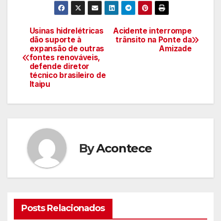
Usinas hidrelétricas
Acidente interrompe
Navegação
dão suporte à
trânsito na Ponte da
expansão de outras
Amizade
de
fontes renováveis,
defende diretor
artigos
técnico brasileiro de
Itaipu
By
Acontece
Posts Relacionados