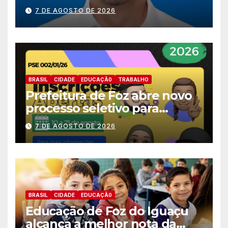
nomes do União Brasil para
7 DE AGOSTO DE 2026
deputado estadual
BRASIL
CIDADE
EDUCAÇÃ0
TRABALHO
Prefeitura de Foz abre novo
processo seletivo para
estagiários
7 DE AGOSTO DE 2026
BRASIL
CIDADE
EDUCAÇÃ0
Educação de Foz do Iguaçu
alcança a melhor nota da