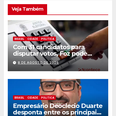
Veja Também
BRASIL
CIDADE
POLITICA
Com 31 candidatos para
disputar votos, Foz pode
perder representatividade
8 DE AGOSTO DE 2026
BRASIL
CIDADE
POLITICA
Empresário Deoclecio Duarte
desponta entre os principais