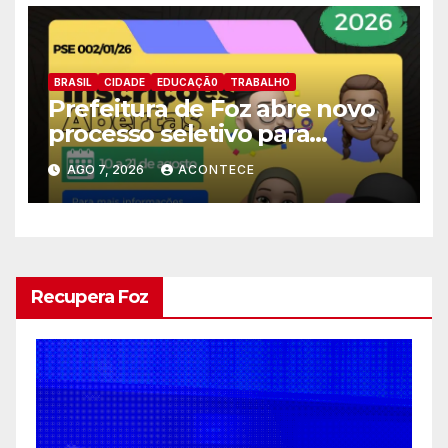
BRASIL
CIDADE
EDUCAÇÃ0
TRABALHO
Prefeitura de Foz abre novo
processo seletivo para
estagiários
AGO 7, 2026
ACONTECE
Recupera Foz