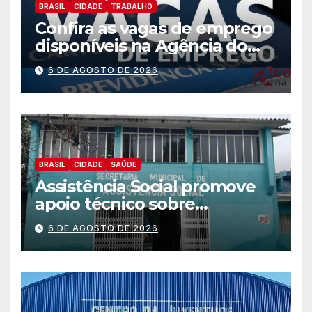
BRASIL
CIDADE
TRABALHO
Confira as vagas de emprego
disponíveis na Agência do
Trabalhador
6 DE AGOSTO DE 2026
BRASIL
CIDADE
SAÚDE
Assistência Social promove
apoio técnico sobre
preparação e resposta a
6 DE AGOSTO DE 2026
situações de emergência e
calamidade pública