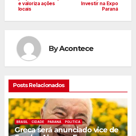
de
e valoriza ações
Investir na Expo
locais
Paraná
artigos
By
Acontece
Posts Relacionados
BRASIL
CIDADE
PARANÁ
POLITICA
Greca será anunciado vice de