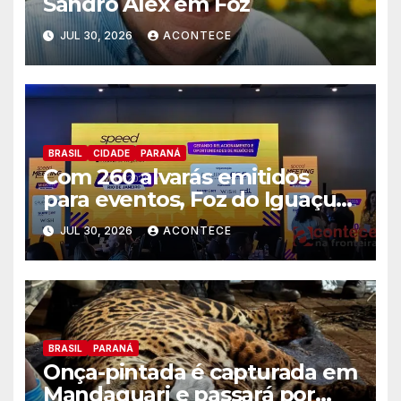
Sandro Alex em Foz
JUL 30, 2026
ACONTECE
BRASIL
CIDADE
PARANÁ
Com 260 alvarás emitidos
para eventos, Foz do Iguaçu
busca captar mais ações MICE
JUL 30, 2026
ACONTECE
no Rio de Janeiro
BRASIL
PARANÁ
Onça-pintada é capturada em
Mandaguari e passará por