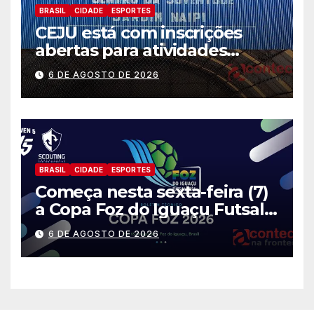
BRASIL
CIDADE
ESPORTES
CEJU está com inscrições
abertas para atividades
gratuitas
6 DE AGOSTO DE 2026
BRASIL
CIDADE
ESPORTES
Começa nesta sexta-feira (7)
a Copa Foz do Iguaçu Futsal
2026 com equipes de quatro
6 DE AGOSTO DE 2026
países