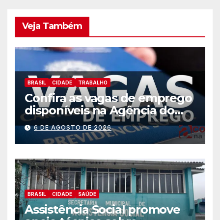
Veja Também
BRASIL
CIDADE
TRABALHO
Confira as vagas de emprego
disponíveis na Agência do
Trabalhador
6 DE AGOSTO DE 2026
BRASIL
CIDADE
SAÚDE
Assistência Social promove