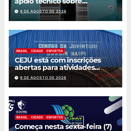
apoio técnico sobre
preparação e resposta a
6 DE AGOSTO DE 2026
situações de emergência e
calamidade pública
BRASIL
CIDADE
ESPORTES
CEJU está com inscrições
abertas para atividades
gratuitas
6 DE AGOSTO DE 2026
BRASIL
CIDADE
ESPORTES
Começa nesta sexta-feira (7)