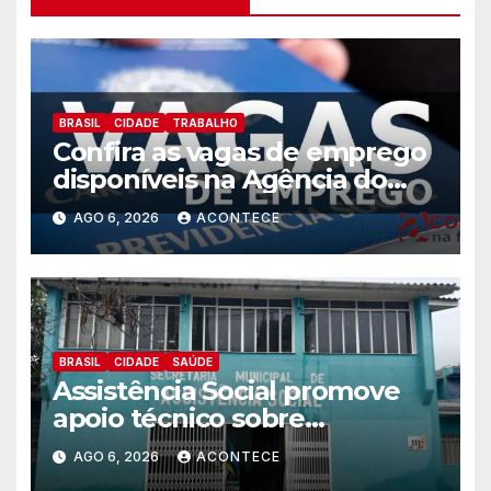
BRASIL
CIDADE
TRABALHO
Confira as vagas de emprego
disponíveis na Agência do
Trabalhador
AGO 6, 2026
ACONTECE
BRASIL
CIDADE
SAÚDE
Assistência Social promove
apoio técnico sobre
preparação e resposta a
AGO 6, 2026
ACONTECE
situações de emergência e