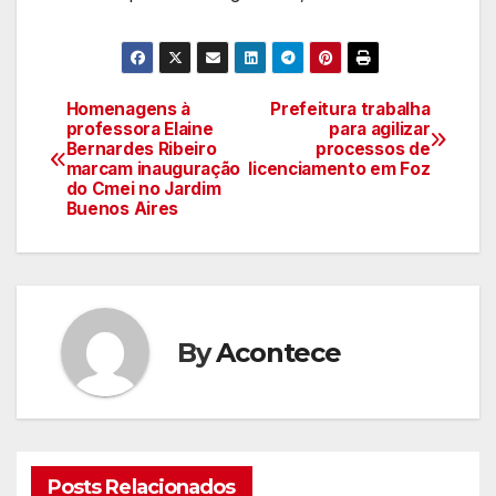
Homenagens à
Prefeitura trabalha
Navegação
professora Elaine
para agilizar
Bernardes Ribeiro
processos de
de
marcam inauguração
licenciamento em Foz
do Cmei no Jardim
artigos
Buenos Aires
By
Acontece
Posts Relacionados