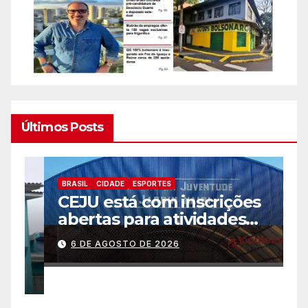
Últimos Posts
BRASIL
CIDADE
ESPORTES
B
CEJU está com inscrições
C
abertas para atividades
a
gratuitas
2
6 DE AGOSTO DE 2026
p