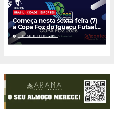
BRASIL
CIDADE
ESPORTES
Começa nesta sexta-feira (7)
a Copa Foz do Iguaçu Futsal
2026 com equipes de quatro
6 DE AGOSTO DE 2026
países