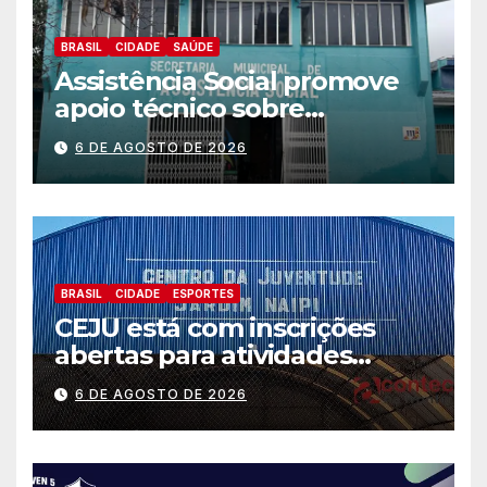
BRASIL
CIDADE
SAÚDE
Assistência Social promove
apoio técnico sobre
preparação e resposta a
6 DE AGOSTO DE 2026
situações de emergência e
calamidade pública
BRASIL
CIDADE
ESPORTES
CEJU está com inscrições
abertas para atividades
gratuitas
6 DE AGOSTO DE 2026