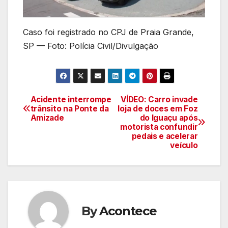
Caso foi registrado no CPJ de Praia Grande,
SP — Foto: Polícia Civil/Divulgação
Acidente interrompe
VÍDEO: Carro invade
Navegação
trânsito na Ponte da
loja de doces em Foz
Amizade
do Iguaçu após
de
motorista confundir
pedais e acelerar
artigos
veículo
By
Acontece