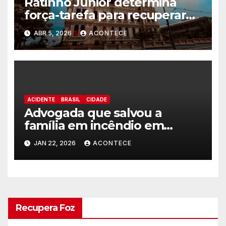
Ratinho Junior determina
força-tarefa para recuperar
prédio do Instituto de
ABR 5, 2026
ACONTECE
Educação de Paranaguá
ACIDENTE
BRASIL
CIDADE
Advogada que salvou a
família em incêndio em
edificio recebe alta médica
JAN 22, 2026
ACONTECE
Recupera Foz