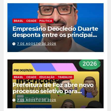
BRASIL
CIDADE
POLITICA
Empresário Deoclecio Duarte
desponta entre os principais
nomes do União Brasil para
7 DE AGOSTO DE 2026
deputado estadual
BRASIL
CIDADE
EDUCAÇÃ0
TRABALHO
Prefeitura de Foz abre novo
processo seletivo para
estagiários
7 DE AGOSTO DE 2026