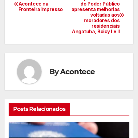
Navegação
Acontece na
do Poder Público
Fronteira Impresso
apresenta melhorias
de
voltadas aos
moradores dos
artigos
residenciais
Angatuba, Boicy I e II
By
Acontece
Posts Relacionados