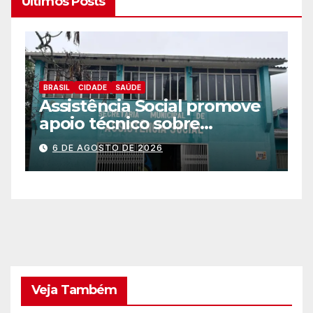
Últimos Posts
BRASIL
CIDADE
ESPORTES
CEJU está com inscrições
abertas para atividades
ove
gratuitas
6 DE AGOSTO DE 2026
a e
Veja Também