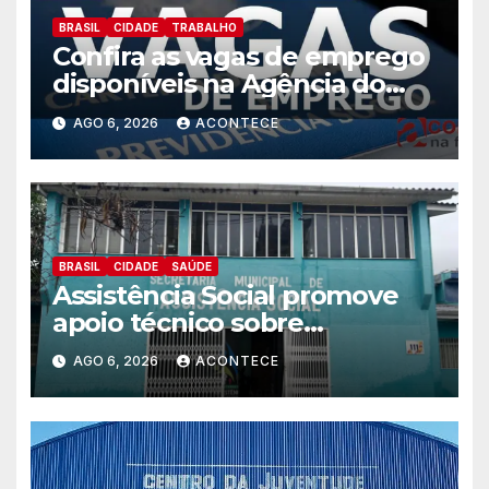
BRASIL
CIDADE
TRABALHO
Confira as vagas de emprego
disponíveis na Agência do
Trabalhador
AGO 6, 2026
ACONTECE
BRASIL
CIDADE
SAÚDE
Assistência Social promove
apoio técnico sobre
preparação e resposta a
AGO 6, 2026
ACONTECE
situações de emergência e
calamidade pública