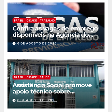
BRASIL
CIDADE
TRABALHO
Confira as vagas de emprego
disponíveis na Agência do
Trabalhador
6 DE AGOSTO DE 2026
BRASIL
CIDADE
SAÚDE
Assistência Social promove
apoio técnico sobre
preparação e resposta a
6 DE AGOSTO DE 2026
situações de emergência e
calamidade pública