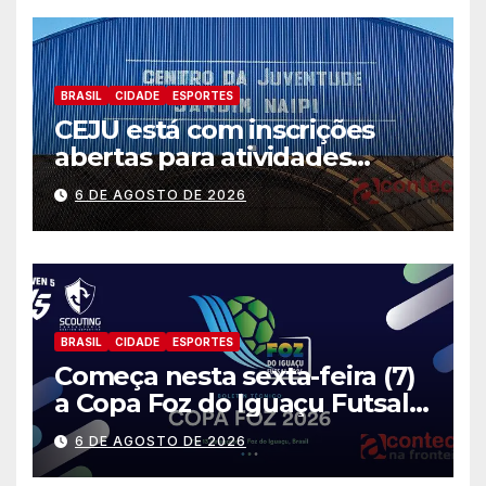
BRASIL
CIDADE
ESPORTES
CEJU está com inscrições
abertas para atividades
gratuitas
6 DE AGOSTO DE 2026
BRASIL
CIDADE
ESPORTES
Começa nesta sexta-feira (7)
a Copa Foz do Iguaçu Futsal
2026 com equipes de quatro
6 DE AGOSTO DE 2026
países