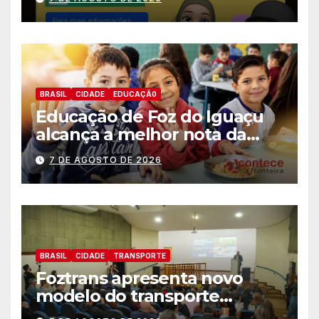
BRASIL
CIDADE
EDUCAÇÃ0
Educação de Foz do Iguaçu
alcança a melhor nota da
história no IDEB
7 DE AGOSTO DE 2026
BRASIL
CIDADE
TRANSPORTE
Foztrans apresenta novo
modelo do transporte
coletivo em audiência