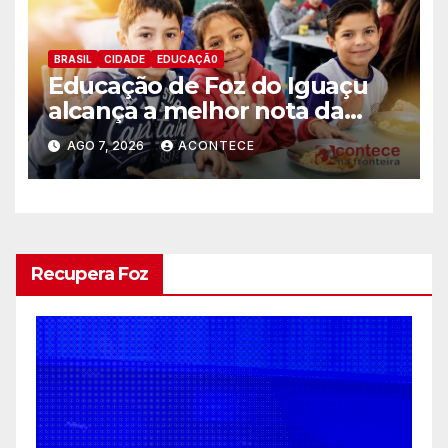
BRASIL
CIDADE
EDUCAÇÃ0
Educação de Foz do Iguaçu
alcança a melhor nota da
história no IDEB
AGO 7, 2026
ACONTECE
Recupera Foz