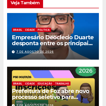
Veja Também
BRASIL
CIDADE
POLITICA
Empresário Deoclecio Duarte
desponta entre os principais
nomes do União Brasil para
7 DE AGOSTO DE 2026
deputado estadual
BRASIL
CIDADE
EDUCAÇÃ0
TRABALHO
Prefeitura de Foz abre novo
processo seletivo para
estagiários
7 DE AGOSTO DE 2026