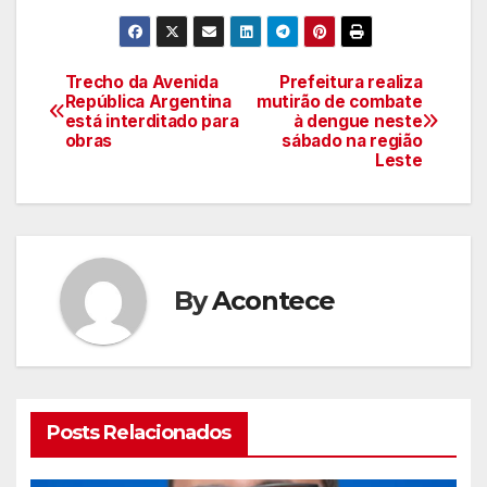
Trecho da Avenida
Prefeitura realiza
Navegação
República Argentina
mutirão de combate
está interditado para
à dengue neste
de
obras
sábado na região
Leste
artigos
By
Acontece
Posts Relacionados