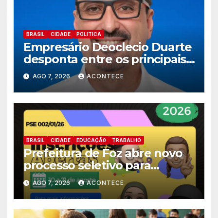
BRASIL
CIDADE
POLITICA
Empresário Deoclecio Duarte
desponta entre os principais
nomes do União Brasil para
AGO 7, 2026
ACONTECE
deputado estadual
BRASIL
CIDADE
EDUCAÇÃ0
TRABALHO
Prefeitura de Foz abre novo
processo seletivo para
estagiários
AGO 7, 2026
ACONTECE