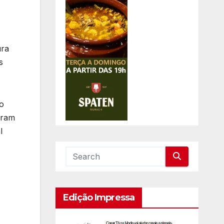
ura
s
do
eram
l
Edição Impressa