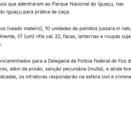
víduos que adentraram ao Parque Nacional do Iguaçu, nas
do Iguaçu para prática de caça.
s (veado mateiro), 10 unidades de palmitos jussara in nat
mente, 01 (um) rifle cal. 22, facas, lanternas e roupas suja
.
encaminhados para a Delegacia da Polícia Federal de Foz 
res, além da prisão, sanção pecuniária (multa), e ainda tiv
icadas, os infratores responderão na esfera civil e crimina