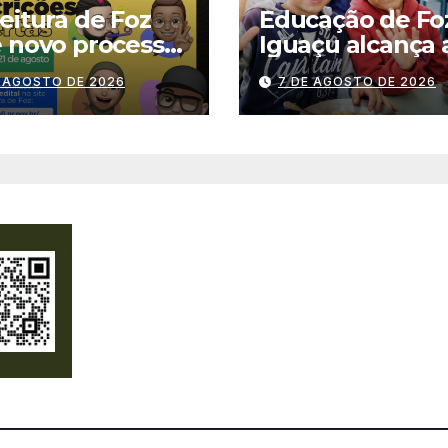
eitura de Foz
Educação de Fo
 novo processo
Iguaçu alcança 
tivo para
melhor nota da
E AGOSTO DE 2026
7 DE AGOSTO DE 2026
giários
história no IDEB