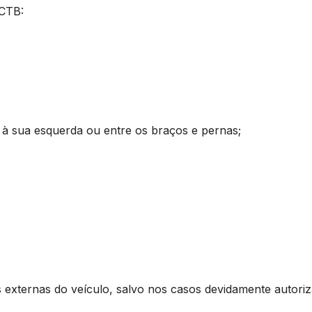
e
T
o CTB:
D
a
2
6
o
 à sua esquerda ou entre os braços e pernas;
e
r
o
p
n
p
s
 externas do veículo, salvo nos casos devidamente autoriz