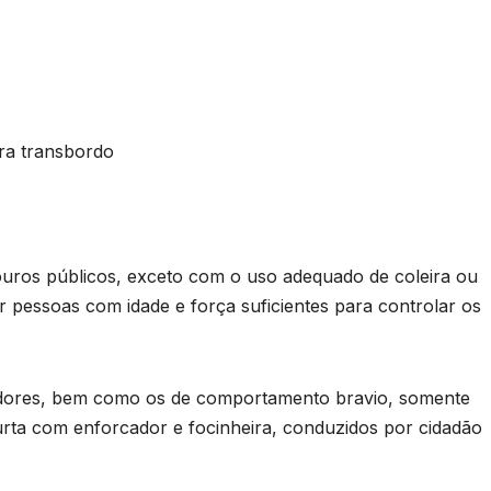
s
U
B
s
ara transbordo
p
adouros públicos, exceto com o uso adequado de coleira ou
 pessoas com idade e força suficientes para controlar os
e
u
edores, bem como os de comportamento bravio, somente
urta com enforcador e focinheira, conduzidos por cidadão