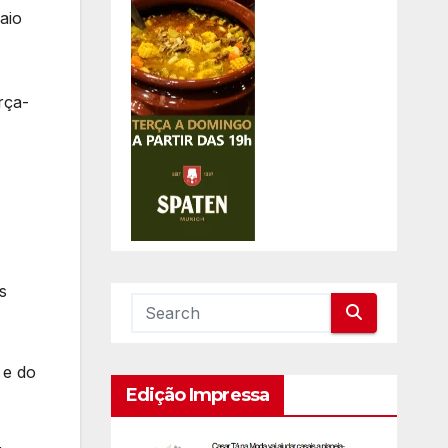
aio
rça-
s
 e do
Edição Impressa