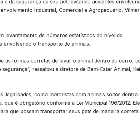
a e da segurança de seu pet, evitando acidentes envolven
senvolvimento Industrial, Comercial e Agropecuário, Vilmar
m levantamento de números estatísticos do nível de
s envolvendo o transporte de animais.
abe as formas corretas de levar o animal dentro do carro, 
 segurança”, ressaltou a diretora de Bem-Estar Animal, Kei
B
C
P
s ilegalidades, como motoristas com animais soltos dentro
p
, que é obrigatório conforme a Lei Municipal 196/2012. El
s
ara que possam transportar seus pets de maneira correta
D
o
A