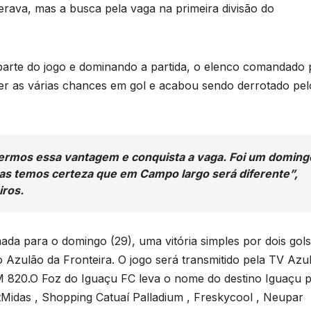
rava, mas a busca pela vaga na primeira divisão do
rte do jogo e dominando a partida, o elenco comandado 
er as várias chances em gol e acabou sendo derrotado pel
ermos essa vantagem e conquista a vaga. Foi um doming
 mas temos certeza que em Campo largo será diferente”,
iros.
a para o domingo (29), uma vitória simples por dois gol
o Azulão da Fronteira. O jogo será transmitido pela TV Azu
AM 820.O Foz do Iguaçu FC leva o nome do destino Iguaçu 
tMidas , Shopping Catuaí Palladium , Freskycool , Neupar