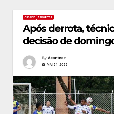
CIDADE
ESPORTES
Após derrota, técni
decisão de doming
By
Acontece
MAI 24, 2022