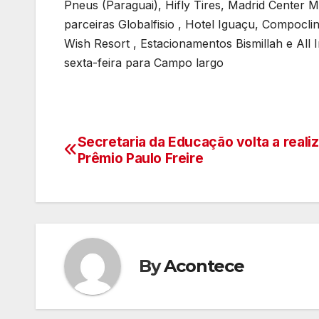
Pneus (Paraguai), Hifly Tires, Madrid Center 
parceiras Globalfisio , Hotel Iguaçu, Compocli
Wish Resort , Estacionamentos Bismillah e All 
sexta-feira para Campo largo
Secretaria da Educação volta a realiz
Navegação
Prêmio Paulo Freire
de
artigos
By
Acontece