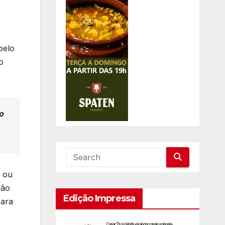
pelo
o
o
s ou
lão
Edição Impressa
para