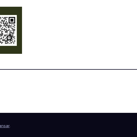
nsar
.