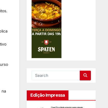
tos.
blica
tivo
curso
s na
Edição Impressa