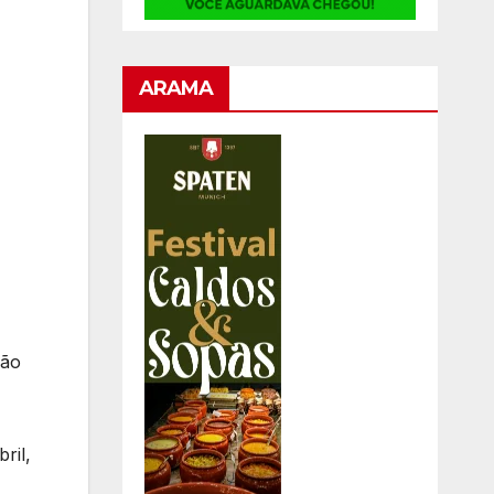
ARAMA
ção
ril,