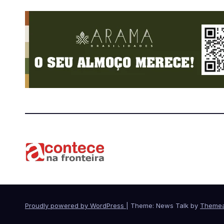
Proudly powered by WordPress
|
Theme: News Talk by
Themea