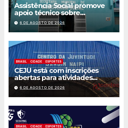
Assistência Social promove
apoio técnico sobre
preparação e resposta a
6 DE AGOSTO DE 2026
situações de emergência e
calamidade pública
BRASIL
CIDADE
ESPORTES
CEJU está com inscrições
abertas para atividades
gratuitas
6 DE AGOSTO DE 2026
BRASIL
CIDADE
ESPORTES