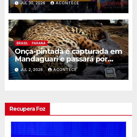
JUL 30, 2026
ACONTECE
no Rio de Janeiro
BRASIL
PARANÁ
Onça-pintada é capturada em
Mandaguari e passará por
exames no zoo de Cascavel
JUL 2, 2026
ACONTECE
Recupera Foz