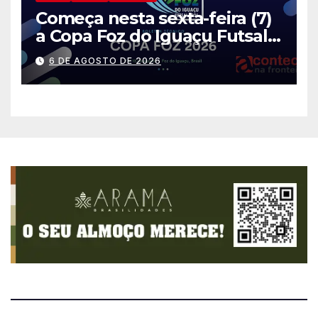
Começa nesta sexta-feira (7)
a Copa Foz do Iguaçu Futsal
2026 com equipes de quatro
6 DE AGOSTO DE 2026
países