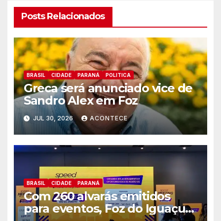
Posts Relacionados
BRASIL
CIDADE
PARANÁ
POLITICA
Greca será anunciado vice de
Sandro Alex em Foz
JUL 30, 2026
ACONTECE
BRASIL
CIDADE
PARANÁ
Com 260 alvarás emitidos
para eventos, Foz do Iguaçu
busca captar mais ações MICE