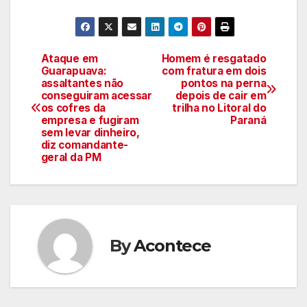
Ataque em
Homem é resgatado
Navegação
Guarapuava:
com fratura em dois
assaltantes não
pontos na perna
de
conseguiram acessar
depois de cair em
os cofres da
trilha no Litoral do
artigos
empresa e fugiram
Paraná
sem levar dinheiro,
diz comandante-
geral da PM
By
Acontece