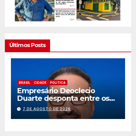
Últimos Posts
BRASIL
CIDADE
EDUCAÇÃ0
TRABALHO
Prefeitura de Foz abre novo
processo seletivo para
estagiários
7 DE AGOSTO DE 2026