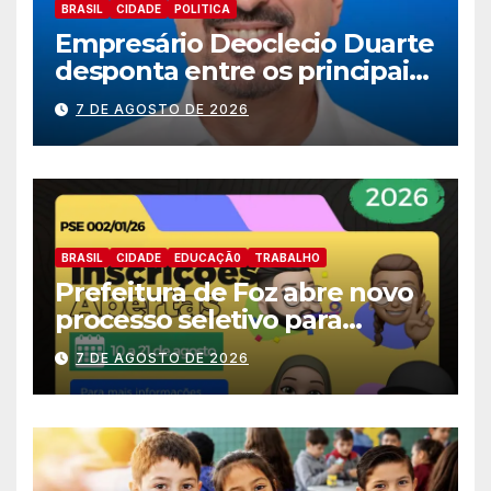
BRASIL
CIDADE
POLITICA
Empresário Deoclecio Duarte
desponta entre os principais
nomes do União Brasil para
7 DE AGOSTO DE 2026
deputado estadual
BRASIL
CIDADE
EDUCAÇÃ0
TRABALHO
Prefeitura de Foz abre novo
processo seletivo para
estagiários
7 DE AGOSTO DE 2026