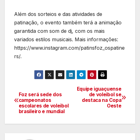
Além dos sorteios e das atividades de
patinação, o evento também terá a animação
garantida com som de dj, com os mais
variados estilos musicais. Mais informações:
https://www.instagram.com/patinsfoz_ospatine
rs/.
Equipe iguaçuense
Navegação
Foz será sede dos
de voleibol se
campeonatos
destaca na Copa
de
escolares de voleibol
Oeste
brasileiro e mundial
artigos