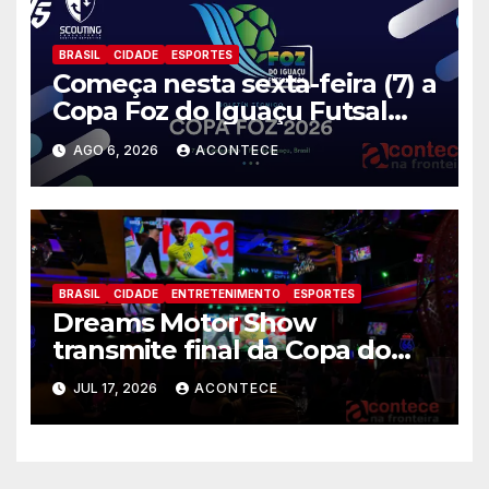
BRASIL
CIDADE
ESPORTES
Começa nesta sexta-feira (7) a
Copa Foz do Iguaçu Futsal
2026 com equipes de quatro
AGO 6, 2026
ACONTECE
países
BRASIL
CIDADE
ENTRETENIMENTO
ESPORTES
Dreams Motor Show
transmite final da Copa do
Mundo entre Argentina e
JUL 17, 2026
ACONTECE
Espanha no maior telão de
Foz