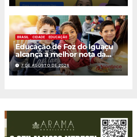
BRASIL
CIDADE
EDUCAÇÃ0
Educação de Foz do Iguaçu
alcança a melhor nota da
história no IDEB
7 DE AGOSTO DE 2026