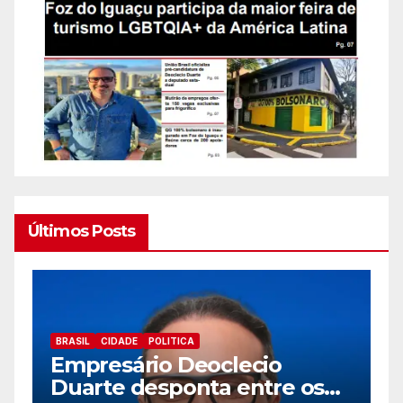
Últimos Posts
BRASIL
CIDADE
EDUCAÇÃ0
TRABALHO
Prefeitura de Foz abre novo
e os
processo seletivo para