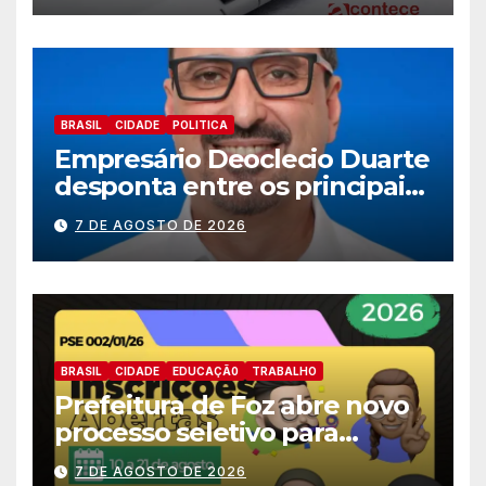
BRASIL
CIDADE
POLITICA
Empresário Deoclecio Duarte
desponta entre os principais
nomes do União Brasil para
7 DE AGOSTO DE 2026
deputado estadual
BRASIL
CIDADE
EDUCAÇÃ0
TRABALHO
Prefeitura de Foz abre novo
processo seletivo para
estagiários
7 DE AGOSTO DE 2026